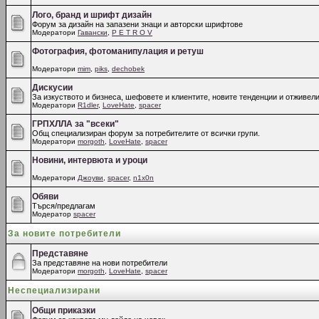
Лого, бранд и шрифт дизайн
Форум за дизайн на запазени знаци и авторски шрифтове
Модератори
Гавански
,
P E T R O V
Фотография, фотоманипулация и ретуш
Модератори
mim
,
piks
,
dechobek
Дискусии
За изкуството и бизнеса, шефовете и клиентите, новите тенденции и отживели
Модератори
R1dler
,
LoveHate
,
spacer
ГРПХЛЛА за "всеки"
Общ специализиран форум за потребителите от всички групи.
Модератори
morgoth
,
LoveHate
,
spacer
Новини, интервюта и уроци
Модератори
Джоуви
,
spacer
,
n1x0n
Обяви
Търся/предлагам
Модератор
spacer
За новите потребители
Представяне
За представяне на нови потребители
Модератори
morgoth
,
LoveHate
,
spacer
Неспециализирани
Общи приказки