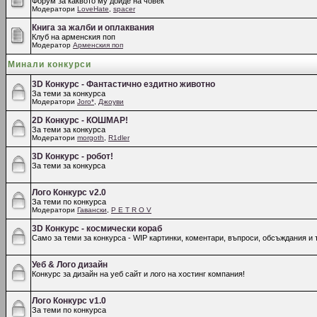
Форум за каквото му дойде на човек
Модератори
LoveHate
,
spacer
Книга за жалби и оплаквания
Клуб на арменския поп
Модератор
Арменския поп
Минали конкурси
3D Конкурс - Фантастично ездитно животно
За теми за конкурса
Модератори
Joro*
,
Джоуви
2D Конкурс - КОШМАР!
За теми за конкурса
Модератори
morgoth
,
R1dler
3D Конкурс - робот!
За теми за конкурса
Лого Конкурс v2.0
За теми по конкурса
Модератори
Гавански
,
P E T R O V
3D Конкурс - космически кораб
Само за теми за конкурса - WIP картинки, коментари, въпроси, обсъждания и т
Уеб & Лого дизайн
Конкурс за дизайн на уеб сайт и лого на хостинг компания!
Лого Конкурс v1.0
За теми по конкурса