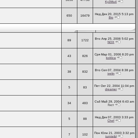
Ky3Mu4
Нед Дек 20, 2015 5:13 pm
650
16479
Bio
Вто Апр 25, 2006 5:02 pm
89
1722
NOX
Сря Мар 01, 2006 8:20 pm
43
826
kol4ica
Вто Сеп 07, 2004 8:38 pm
38
832
ivelin
Пет Окт 22, 2004 11:04 pm
5
83
dreamer
Съб Май 29, 2004 6:43 am
34
483
Гост
Нед Дек 07, 2003 3:33 pm
5
88
Chef
Пон Юли 21, 2003 3:32 pm
7
102
turnteibl