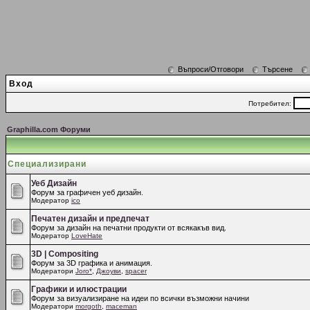
Въпроси/Отговори
Търсене
Вход
Потребител:
Graphilla.com Форуми
Специализирани
Уеб Дизайн
Форум за графичен уеб дизайн.
Модератор
ico
Печатен дизайн и предпечат
Форум за дизайн на печатни продукти от всякакъв вид.
Модератор
LoveHate
3D | Compositing
Форум за 3D графика и анимация.
Модератори
Joro*
,
Джоуви
,
spacer
Графики и илюстрации
Форум за визуализиране на идеи по всички възможни начини
Модератори
morgoth
,
maceman