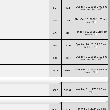
Съб Яну 30, 2016 1:07 pm
655
11438
ники михайлов
Чет Окт 15, 2020 11:37 am
2206
20059
54ka
Чет Яну 02, 2025 10:55 pm
422
6317
Stiliyan
Сря Апр 20, 2016 9:20 am
3800
37191
bulLET
Съб Яну 30, 2016 1:10 pm
891
11160
ники михайлов
Вто Май 17, 2022 9:42 am
1123
3618
Galileo
Чет Яну 01, 1970 3:00 am
3593
51302
Чет Окт 24, 2024 9:14 pm
3656
47738