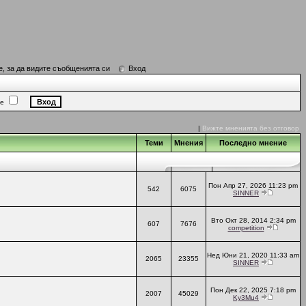
е, за да видите съобщенията си
Вход
ие
|
Вижте мненията без отговор
Теми
Мнения
Последно мнение
Пон Апр 27, 2026 11:23 pm
542
6075
SINNER
Вто Окт 28, 2014 2:34 pm
607
7676
competition
Нед Юни 21, 2020 11:33 am
2065
23355
SINNER
Пон Дек 22, 2025 7:18 pm
2007
45029
Ky3Mu4