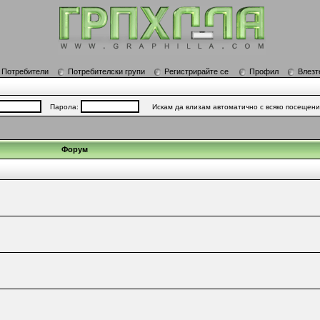
Потребители
Потребителски групи
Регистрирайте се
Профил
Влезт
Парола:
Искам да влизам автоматично с всяко посещен
Форум