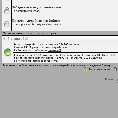
Уеб дизайн конкурс: личен сайт
За теми по конкурса
Конкурс - дизайн на скейтборд
За въпроси и обсъждания за конкурса
Маркирай като прочетени всички форуми
Кой е онлайн?
Нашите потребители са написали
294700
мнения
Имаме
15411
регистрирани потребители
Най-новият потребител е
LavondaM
Общо онлайн са
138
потребители: 0 Регистрирани, 0 Скрити и 138 Гости [
Мод
Най-много потребители онлайн:
1797
, на Чет Авг 06, 2026 11:39 am
Регистрирани потребители: Нула
Тези данни са базирани на активността на потребителите през последните 5 минути
Има нови мнения
Powered by
Tr