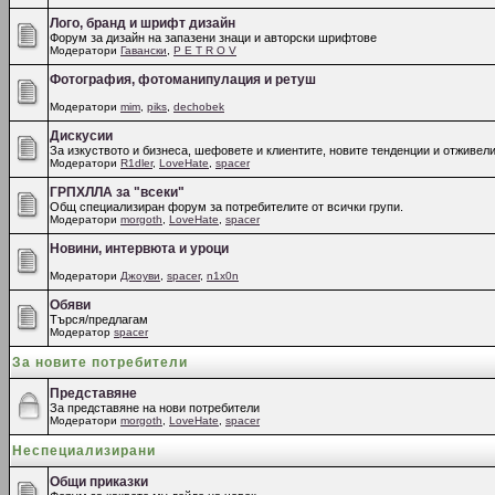
Лого, бранд и шрифт дизайн
Форум за дизайн на запазени знаци и авторски шрифтове
Модератори
Гавански
,
P E T R O V
Фотография, фотоманипулация и ретуш
Модератори
mim
,
piks
,
dechobek
Дискусии
За изкуството и бизнеса, шефовете и клиентите, новите тенденции и отживели
Модератори
R1dler
,
LoveHate
,
spacer
ГРПХЛЛА за "всеки"
Общ специализиран форум за потребителите от всички групи.
Модератори
morgoth
,
LoveHate
,
spacer
Новини, интервюта и уроци
Модератори
Джоуви
,
spacer
,
n1x0n
Обяви
Търся/предлагам
Модератор
spacer
За новите потребители
Представяне
За представяне на нови потребители
Модератори
morgoth
,
LoveHate
,
spacer
Неспециализирани
Общи приказки