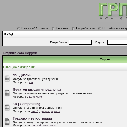
Въпроси/Отговори
Търсене
Потребители
Потребителски г
Вход
Потребител:
Парола:
Graphilla.com Форуми
Форум
Специализирани
Уеб Дизайн
Форум за графичен уеб дизайн.
Модератор
ico
Печатен дизайн и предпечат
Форум за дизайн на печатни продукти от всякакъв вид.
Модератор
LoveHate
3D | Compositing
Форум за 3D графика и анимация.
Модератори
Joro*
,
Джоуви
,
spacer
Графики и илюстрации
Форум за визуализиране на идеи по всички възможни начини
Модератори
morgoth
,
maceman