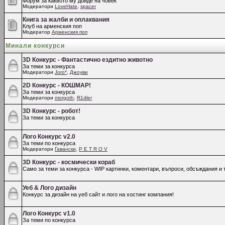
Форум за каквото му дойде на човек
Модератори
LoveHate
,
spacer
Книга за жалби и оплаквания
Клуб на арменския поп
Модератор
Арменския поп
Минали конкурси
3D Конкурс - Фантастично ездитно животно
За теми за конкурса
Модератори
Joro*
,
Джоуви
2D Конкурс - КОШМАР!
За теми за конкурса
Модератори
morgoth
,
R1dler
3D Конкурс - робот!
За теми за конкурса
Лого Конкурс v2.0
За теми по конкурса
Модератори
Гавански
,
P E T R O V
3D Конкурс - космически кораб
Само за теми за конкурса - WIP картинки, коментари, въпроси, обсъждания и т
Уеб & Лого дизайн
Конкурс за дизайн на уеб сайт и лого на хостинг компания!
Лого Конкурс v1.0
За теми по конкурса