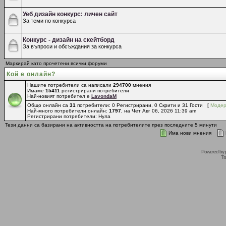
Уеб дизайн конкурс: личен сайт
За теми по конкурса
Конкурс - дизайн на скейтборд
За въпроси и обсъждания за конкурса
Маркирай като прочетени всички форуми
Кой е онлайн?
Нашите потребители са написали
294700
мнения
Имаме
15411
регистрирани потребители
Най-новият потребител е
LavondaM
Общо онлайн са
31
потребители: 0 Регистрирани, 0 Скрити и 31 Гости [
Модер
Най-много потребители онлайн:
1797
, на Чет Авг 06, 2026 11:39 am
Регистрирани потребители: Нула
Тези данни са базирани на активността на потребителите през последните 5 минути
Има нови мнения
Powered by
Tr