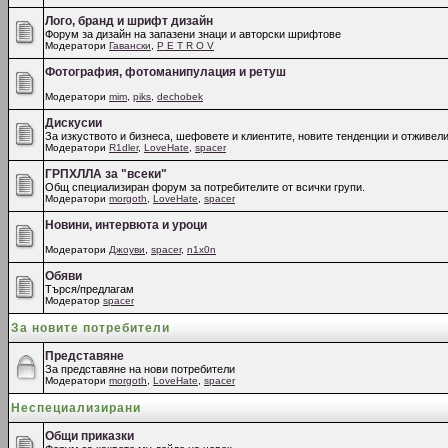
Лого, бранд и шрифт дизайн
Форум за дизайн на запазени знаци и авторски шрифтове
Модератори
Гавански
,
P E T R O V
Фотография, фотоманипулация и ретуш
Модератори
mim
,
piks
,
dechobek
Дискусии
За изкуството и бизнеса, шефовете и клиентите, новите тенденции и отживели
Модератори
R1dler
,
LoveHate
,
spacer
ГРПХЛЛА за "всеки"
Общ специализиран форум за потребителите от всички групи.
Модератори
morgoth
,
LoveHate
,
spacer
Новини, интервюта и уроци
Модератори
Джоуви
,
spacer
,
n1x0n
Обяви
Търся/предлагам
Модератор
spacer
За новите потребители
Представяне
За представяне на нови потребители
Модератори
morgoth
,
LoveHate
,
spacer
Неспециализирани
Общи приказки