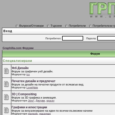
Въпроси/Отговори
Търсене
Потребители
Потребителски г
Вход
Потребител:
Парола:
Graphilla.com Форуми
Форум
Специализирани
Уеб Дизайн
Форум за графичен уеб дизайн.
Модератор
ico
Печатен дизайн и предпечат
Форум за дизайн на печатни продукти от всякакъв вид.
Модератор
LoveHate
3D | Compositing
Форум за 3D графика и анимация.
Модератори
Joro*
,
Джоуви
,
spacer
Графики и илюстрации
Форум за визуализиране на идеи по всички възможни начини
Модератори
morgoth
,
maceman