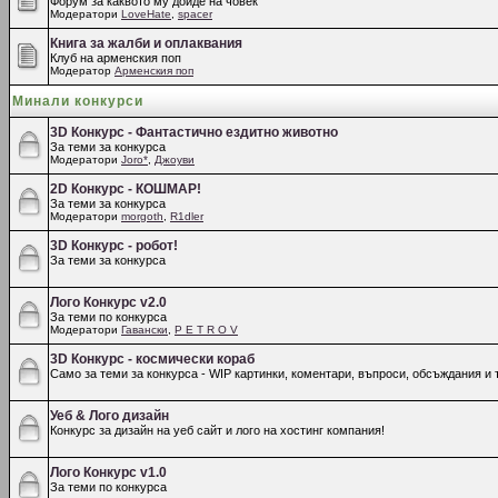
Форум за каквото му дойде на човек
Модератори
LoveHate
,
spacer
Книга за жалби и оплаквания
Клуб на арменския поп
Модератор
Арменския поп
Минали конкурси
3D Конкурс - Фантастично ездитно животно
За теми за конкурса
Модератори
Joro*
,
Джоуви
2D Конкурс - КОШМАР!
За теми за конкурса
Модератори
morgoth
,
R1dler
3D Конкурс - робот!
За теми за конкурса
Лого Конкурс v2.0
За теми по конкурса
Модератори
Гавански
,
P E T R O V
3D Конкурс - космически кораб
Само за теми за конкурса - WIP картинки, коментари, въпроси, обсъждания и т
Уеб & Лого дизайн
Конкурс за дизайн на уеб сайт и лого на хостинг компания!
Лого Конкурс v1.0
За теми по конкурса