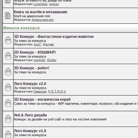
Форум за каквото му дойде на човек
Модератори
LoveHate
,
spacer
Книга за жалби и оплаквания
Клуб на арменския поп
Модератор
Арменския поп
Минали конкурси
3D Конкурс - Фантастично ездитно животно
За теми за конкурса
Модератори
Joro*
,
Джоуви
2D Конкурс - КОШМАР!
За теми за конкурса
Модератори
morgoth
,
R1dler
3D Конкурс - робот!
За теми за конкурса
Лого Конкурс v2.0
За теми по конкурса
Модератори
Гавански
,
P E T R O V
3D Конкурс - космически кораб
Само за теми за конкурса - WIP картинки, коментари, въпроси, обсъждания и т
Уеб & Лого дизайн
Конкурс за дизайн на уеб сайт и лого на хостинг компания!
Лого Конкурс v1.0
За теми по конкурса