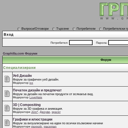
Въпроси/Отговори
Търсене
Потребители
Потребителски г
Вход
Потребител:
Парола:
Graphilla.com Форуми
Форум
Специализирани
Уеб Дизайн
Форум за графичен уеб дизайн.
Модератор
ico
Печатен дизайн и предпечат
Форум за дизайн на печатни продукти от всякакъв вид.
Модератор
LoveHate
3D | Compositing
Форум за 3D графика и анимация.
Модератори
Joro*
,
Джоуви
,
spacer
Графики и илюстрации
Форум за визуализиране на идеи по всички възможни начини
Модератори
morgoth
,
maceman