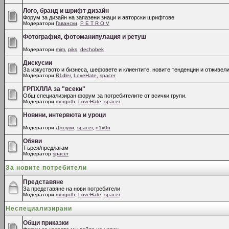
Лого, бранд и шрифт дизайн
Форум за дизайн на запазени знаци и авторски шрифтове
Модератори
Гавански
,
P E T R O V
Фотография, фотоманипулация и ретуш
Модератори
mim
,
piks
,
dechobek
Дискусии
За изкуството и бизнеса, шефовете и клиентите, новите тенденции и отживели
Модератори
R1dler
,
LoveHate
,
spacer
ГРПХЛЛА за "всеки"
Общ специализиран форум за потребителите от всички групи.
Модератори
morgoth
,
LoveHate
,
spacer
Новини, интервюта и уроци
Модератори
Джоуви
,
spacer
,
n1x0n
Обяви
Търся/предлагам
Модератор
spacer
За новите потребители
Представяне
За представяне на нови потребители
Модератори
morgoth
,
LoveHate
,
spacer
Неспециализирани
Общи приказки