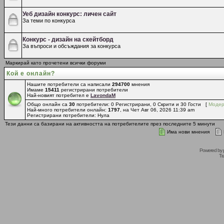
Уеб дизайн конкурс: личен сайт
За теми по конкурса
Конкурс - дизайн на скейтборд
За въпроси и обсъждания за конкурса
Маркирай като прочетени всички форуми
Кой е онлайн?
Нашите потребители са написали
294700
мнения
Имаме
15411
регистрирани потребители
Най-новият потребител е
LavondaM
Общо онлайн са
30
потребители: 0 Регистрирани, 0 Скрити и 30 Гости [
Модер
Най-много потребители онлайн:
1797
, на Чет Авг 06, 2026 11:39 am
Регистрирани потребители: Нула
Тези данни са базирани на активността на потребителите през последните 5 минути
Има нови мнения
Powered by
Tr