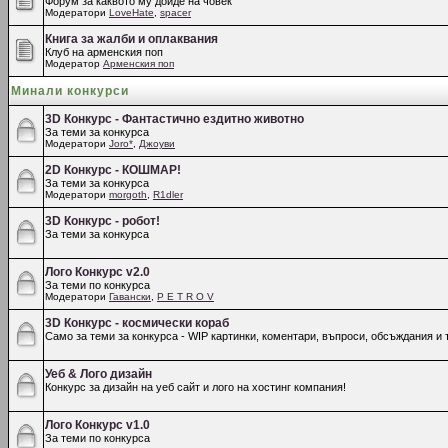
Форум за каквото му дойде на човек
Модератори
LoveHate
,
spacer
Книга за жалби и оплаквания
Клуб на арменския поп
Модератор
Арменския поп
Минали конкурси
3D Конкурс - Фантастично ездитно животно
За теми за конкурса
Модератори
Joro*
,
Джоуви
2D Конкурс - КОШМАР!
За теми за конкурса
Модератори
morgoth
,
R1dler
3D Конкурс - робот!
За теми за конкурса
Лого Конкурс v2.0
За теми по конкурса
Модератори
Гавански
,
P E T R O V
3D Конкурс - космически кораб
Само за теми за конкурса - WIP картинки, коментари, въпроси, обсъждания и т
Уеб & Лого дизайн
Конкурс за дизайн на уеб сайт и лого на хостинг компания!
Лого Конкурс v1.0
За теми по конкурса