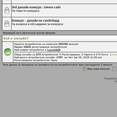
Уеб дизайн конкурс: личен сайт
За теми по конкурса
Конкурс - дизайн на скейтборд
За въпроси и обсъждания за конкурса
Маркирай като прочетени всички форуми
Кой е онлайн?
Нашите потребители са написали
294700
мнения
Имаме
15411
регистрирани потребители
Най-новият потребител е
LavondaM
Общо онлайн са
273
потребители: 0 Регистрирани, 0 Скрити и 273 Гости [
Мод
Най-много потребители онлайн:
1797
, на Чет Авг 06, 2026 11:39 am
Регистрирани потребители: Нула
Тези данни са базирани на активността на потребителите през последните 5 минути
Има нови мнения
Powered by
Tr