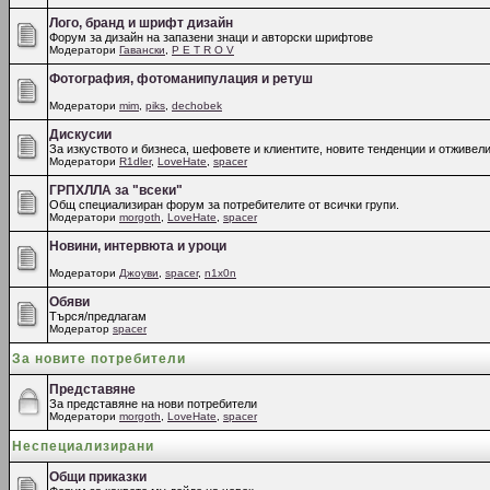
Лого, бранд и шрифт дизайн
Форум за дизайн на запазени знаци и авторски шрифтове
Модератори
Гавански
,
P E T R O V
Фотография, фотоманипулация и ретуш
Модератори
mim
,
piks
,
dechobek
Дискусии
За изкуството и бизнеса, шефовете и клиентите, новите тенденции и отживели
Модератори
R1dler
,
LoveHate
,
spacer
ГРПХЛЛА за "всеки"
Общ специализиран форум за потребителите от всички групи.
Модератори
morgoth
,
LoveHate
,
spacer
Новини, интервюта и уроци
Модератори
Джоуви
,
spacer
,
n1x0n
Обяви
Търся/предлагам
Модератор
spacer
За новите потребители
Представяне
За представяне на нови потребители
Модератори
morgoth
,
LoveHate
,
spacer
Неспециализирани
Общи приказки