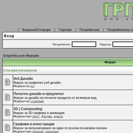
Въпроси/Отговори
Търсене
Потребители
Потребителски г
Вход
Потребител:
Парола:
Graphilla.com Форуми
Форум
Специализирани
Уеб Дизайн
Форум за графичен уеб дизайн.
Модератор
ico
Печатен дизайн и предпечат
Форум за дизайн на печатни продукти от всякакъв вид.
Модератор
LoveHate
3D | Compositing
Форум за 3D графика и анимация.
Модератори
Joro*
,
Джоуви
,
spacer
Графики и илюстрации
Форум за визуализиране на идеи по всички възможни начини
Модератори
morgoth
,
maceman