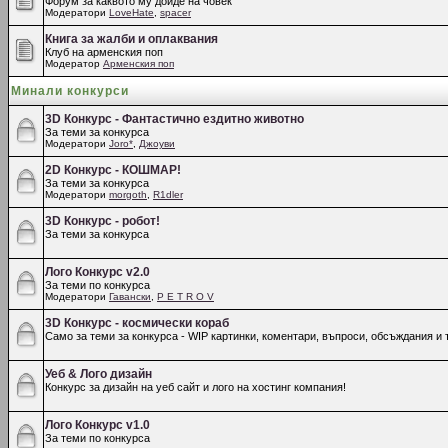
Форум за каквото му дойде на човек
Модератори
LoveHate
,
spacer
Книга за жалби и оплаквания
Клуб на арменския поп
Модератор
Арменския поп
Минали конкурси
3D Конкурс - Фантастично ездитно животно
За теми за конкурса
Модератори
Joro*
,
Джоуви
2D Конкурс - КОШМАР!
За теми за конкурса
Модератори
morgoth
,
R1dler
3D Конкурс - робот!
За теми за конкурса
Лого Конкурс v2.0
За теми по конкурса
Модератори
Гавански
,
P E T R O V
3D Конкурс - космически кораб
Само за теми за конкурса - WIP картинки, коментари, въпроси, обсъждания и т
Уеб & Лого дизайн
Конкурс за дизайн на уеб сайт и лого на хостинг компания!
Лого Конкурс v1.0
За теми по конкурса