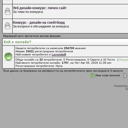
Уеб дизайн конкурс: личен сайт
За теми по конкурса
Конкурс - дизайн на скейтборд
За въпроси и обсъждания за конкурса
Маркирай като прочетени всички форуми
Кой е онлайн?
Нашите потребители са написали
294700
мнения
Имаме
15411
регистрирани потребители
Най-новият потребител е
LavondaM
Общо онлайн са
32
потребители: 0 Регистрирани, 0 Скрити и 32 Гости [
Модер
Най-много потребители онлайн:
1797
, на Чет Авг 06, 2026 11:39 am
Регистрирани потребители: Нула
Тези данни са базирани на активността на потребителите през последните 5 минути
Има нови мнения
Powered by
Tr