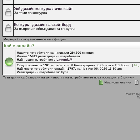
Уеб дизайн конкурс: личен сайт
За теми по конкурса
Конкурс - дизайн на скейтборд
За въпроси и обсъждания за конкурса
Маркирай като прочетени всички форуми
Кой е онлайн?
Нашите потребители са написали
294700
мнения
Имаме
15411
регистрирани потребители
Най-новият потребител е
LavondaM
Общо онлайн са
132
потребители: 0 Регистрирани, 0 Скрити и 132 Гости [
Мод
Най-много потребители онлайн:
1797
, на Чет Авг 06, 2026 11:39 am
Регистрирани потребители: Нула
Тези данни са базирани на активността на потребителите през последните 5 минути
Има нови мнения
Powered by
Tr