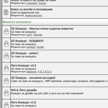
Форум за каквото му дойде на човек
Модератори
LoveHate
,
spacer
Книга за жалби и оплаквания
Клуб на арменския поп
Модератор
Арменския поп
Минали конкурси
3D Конкурс - Фантастично ездитно животно
За теми за конкурса
Модератори
Joro*
,
Джоуви
2D Конкурс - КОШМАР!
За теми за конкурса
Модератори
morgoth
,
R1dler
3D Конкурс - робот!
За теми за конкурса
Лого Конкурс v2.0
За теми по конкурса
Модератори
Гавански
,
P E T R O V
3D Конкурс - космически кораб
Само за теми за конкурса - WIP картинки, коментари, въпроси, обсъждания и т
Уеб & Лого дизайн
Конкурс за дизайн на уеб сайт и лого на хостинг компания!
Лого Конкурс v1.0
За теми по конкурса