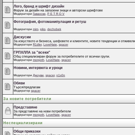
Лого, бранд и шрифт дизайн
Форум за дизайн на запазени знаци и авторски шрифтове
Модератори
Гавански
,
P E T R O V
Фотография, фотоманипулация и ретуш
Модератори
mim
,
piks
,
dechobek
Дискусии
За изкуството и бизнеса, шефовете и клиентите, новите тенденции и отживели
Модератори
R1dler
,
LoveHate
,
spacer
ГРПХЛЛА за "всеки"
Общ специализиран форум за потребителите от всички групи.
Модератори
morgoth
,
LoveHate
,
spacer
Новини, интервюта и уроци
Модератори
Джоуви
,
spacer
,
n1x0n
Обяви
Търся/предлагам
Модератор
spacer
За новите потребители
Представяне
За представяне на нови потребители
Модератори
morgoth
,
LoveHate
,
spacer
Неспециализирани
Общи приказки