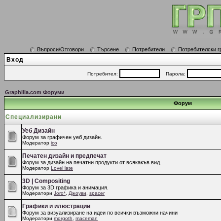
Въпроси/Отговори
Търсене
Потребители
Потребителски г
Вход
Потребител:
Парола:
Graphilla.com Форуми
Форум
Специализирани
Уеб Дизайн
Форум за графичен уеб дизайн.
Модератор
ico
Печатен дизайн и предпечат
Форум за дизайн на печатни продукти от всякакъв вид.
Модератор
LoveHate
3D | Compositing
Форум за 3D графика и анимация.
Модератори
Joro*
,
Джоуви
,
spacer
Графики и илюстрации
Форум за визуализиране на идеи по всички възможни начини
Модератори
morgoth
,
maceman