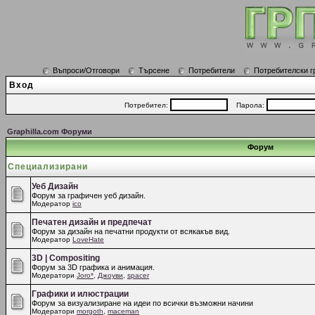
Въпроси/Отговори
Търсене
Потребители
Потребителски г
Вход
Потребител:
Парола:
Graphilla.com Форуми
Форум
Специализирани
Уеб Дизайн
Форум за графичен уеб дизайн.
Модератор
ico
Печатен дизайн и предпечат
Форум за дизайн на печатни продукти от всякакъв вид.
Модератор
LoveHate
3D | Compositing
Форум за 3D графика и анимация.
Модератори
Joro*
,
Джоуви
,
spacer
Графики и илюстрации
Форум за визуализиране на идеи по всички възможни начини
Модератори
morgoth
,
maceman