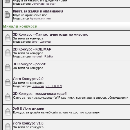
Форум за каквото му дойде на човек
Модератори
LoveHate
,
spacer
Книга за жалби и оплаквания
Клуб на арменския поп
Модератор
Арменския поп
Минали конкурси
3D Конкурс - Фантастично ездитно животно
За теми за конкурса
Модератори
Joro*
,
Джоуви
2D Конкурс - КОШМАР!
За теми за конкурса
Модератори
morgoth
,
R1dler
3D Конкурс - робот!
За теми за конкурса
Лого Конкурс v2.0
За теми по конкурса
Модератори
Гавански
,
P E T R O V
3D Конкурс - космически кораб
Само за теми за конкурса - WIP картинки, коментари, въпроси, обсъждания и т
Уеб & Лого дизайн
Конкурс за дизайн на уеб сайт и лого на хостинг компания!
Лого Конкурс v1.0
За теми по конкурса