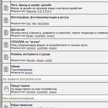
Лого, бранд и шрифт дизайн
Форум за дизайн на запазени знаци и авторски шрифтове
Модератори
Гавански
,
P E T R O V
Фотография, фотоманипулация и ретуш
Модератори
mim
,
piks
,
dechobek
Дискусии
За изкуството и бизнеса, шефовете и клиентите, новите тенденции и отживели
Модератори
R1dler
,
LoveHate
,
spacer
ГРПХЛЛА за "всеки"
Общ специализиран форум за потребителите от всички групи.
Модератори
morgoth
,
LoveHate
,
spacer
Новини, интервюта и уроци
Модератори
Джоуви
,
spacer
,
n1x0n
Обяви
Търся/предлагам
Модератор
spacer
За новите потребители
Представяне
За представяне на нови потребители
Модератори
morgoth
,
LoveHate
,
spacer
Неспециализирани
Общи приказки