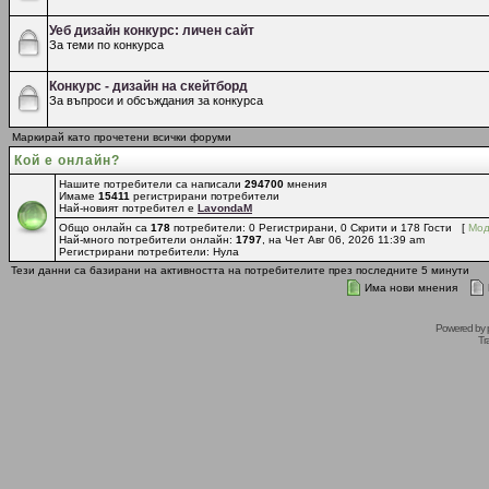
Уеб дизайн конкурс: личен сайт
За теми по конкурса
Конкурс - дизайн на скейтборд
За въпроси и обсъждания за конкурса
Маркирай като прочетени всички форуми
Кой е онлайн?
Нашите потребители са написали
294700
мнения
Имаме
15411
регистрирани потребители
Най-новият потребител е
LavondaM
Общо онлайн са
178
потребители: 0 Регистрирани, 0 Скрити и 178 Гости [
Мод
Най-много потребители онлайн:
1797
, на Чет Авг 06, 2026 11:39 am
Регистрирани потребители: Нула
Тези данни са базирани на активността на потребителите през последните 5 минути
Има нови мнения
Powered by
Tr