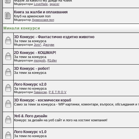
Форум за каквото му дойде на човек
Модератори
LoveHate
,
spacer
Книга за жалби и оплаквания
Клуб на арменския поп
Модератор
Арменския поп
Минали конкурси
3D Конкурс - Фантастично ездитно животно
За теми за конкурса
Модератори
Joro*
,
Джоуви
2D Конкурс - КОШМАР!
За теми за конкурса
Модератори
morgoth
,
R1dler
3D Конкурс - робот!
За теми за конкурса
Лого Конкурс v2.0
За теми по конкурса
Модератори
Гавански
,
P E T R O V
3D Конкурс - космически кораб
Само за теми за конкурса - WIP картинки, коментари, въпроси, обсъждания и т
Уеб & Лого дизайн
Конкурс за дизайн на уеб сайт и лого на хостинг компания!
Лого Конкурс v1.0
За теми по конкурса