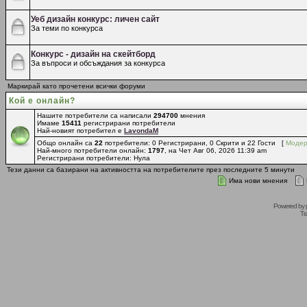
Уеб дизайн конкурс: личен сайт
За теми по конкурса
Конкурс - дизайн на скейтборд
За въпроси и обсъждания за конкурса
Маркирай като прочетени всички форуми
Кой е онлайн?
Нашите потребители са написали
294700
мнения
Имаме
15411
регистрирани потребители
Най-новият потребител е
LavondaM
Общо онлайн са
22
потребители: 0 Регистрирани, 0 Скрити и 22 Гости [
Модер
Най-много потребители онлайн:
1797
, на Чет Авг 06, 2026 11:39 am
Регистрирани потребители: Нула
Тези данни са базирани на активността на потребителите през последните 5 минути
Има нови мнения
Powered by
Tr