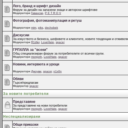
Лого, бранд и шрифт дизайн
Форум за дизайн на запазени знаци и авторски шрифтове
Модератори
Гавански
,
P E T R O V
Фотография, фотоманипулация и ретуш
Модератори
mim
,
piks
,
dechobek
Дискусии
За изкуството и бизнеса, шефовете и клиентите, новите тенденции и отживели
Модератори
R1dler
,
LoveHate
,
spacer
ГРПХЛЛА за "всеки"
Общ специализиран форум за потребителите от всички групи.
Модератори
morgoth
,
LoveHate
,
spacer
Новини, интервюта и уроци
Модератори
Джоуви
,
spacer
,
n1x0n
Обяви
Търся/предлагам
Модератор
spacer
За новите потребители
Представяне
За представяне на нови потребители
Модератори
morgoth
,
LoveHate
,
spacer
Неспециализирани
Общи приказки