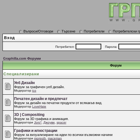
Въпроси/Отговори
Търсене
Потребители
Потребителски г
Вход
Потребител:
Парола:
Graphilla.com Форуми
Форум
Специализирани
Уеб Дизайн
Форум за графичен уеб дизайн.
Модератор
ico
Печатен дизайн и предпечат
Форум за дизайн на печатни продукти от всякакъв вид.
Модератор
LoveHate
3D | Compositing
Форум за 3D графика и анимация.
Модератори
Joro*
,
Джоуви
,
spacer
Графики и илюстрации
Форум за визуализиране на идеи по всички възможни начини
Модератори
morgoth
,
maceman