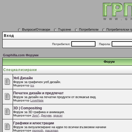
Въпроси/Отговори
Търсене
Потребители
Потребителски г
Вход
Потребител:
Парола:
Graphilla.com Форуми
Форум
Специализирани
Уеб Дизайн
Форум за графичен уеб дизайн.
Модератор
ico
Печатен дизайн и предпечат
Форум за дизайн на печатни продукти от всякакъв вид.
Модератор
LoveHate
3D | Compositing
Форум за 3D графика и анимация.
Модератори
Joro*
,
Джоуви
,
spacer
Графики и илюстрации
Форум за визуализиране на идеи по всички възможни начини
Модератори
morgoth
,
maceman