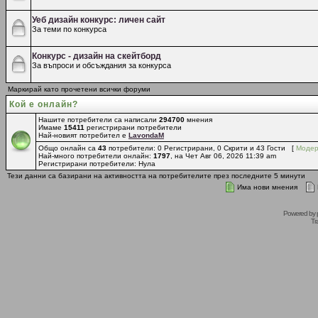
Уеб дизайн конкурс: личен сайт
За теми по конкурса
Конкурс - дизайн на скейтборд
За въпроси и обсъждания за конкурса
Маркирай като прочетени всички форуми
Кой е онлайн?
Нашите потребители са написали
294700
мнения
Имаме
15411
регистрирани потребители
Най-новият потребител е
LavondaM
Общо онлайн са
43
потребители: 0 Регистрирани, 0 Скрити и 43 Гости [
Модер
Най-много потребители онлайн:
1797
, на Чет Авг 06, 2026 11:39 am
Регистрирани потребители: Нула
Тези данни са базирани на активността на потребителите през последните 5 минути
Има нови мнения
Powered by
Tr