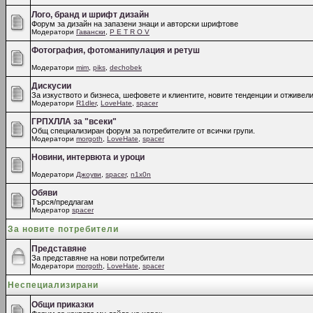
Лого, бранд и шрифт дизайн
Форум за дизайн на запазени знаци и авторски шрифтове
Модератори
Гавански
,
P E T R O V
Фотография, фотоманипулация и ретуш
Модератори
mim
,
piks
,
dechobek
Дискусии
За изкуството и бизнеса, шефовете и клиентите, новите тенденции и отживели
Модератори
R1dler
,
LoveHate
,
spacer
ГРПХЛЛА за "всеки"
Общ специализиран форум за потребителите от всички групи.
Модератори
morgoth
,
LoveHate
,
spacer
Новини, интервюта и уроци
Модератори
Джоуви
,
spacer
,
n1x0n
Обяви
Търся/предлагам
Модератор
spacer
За новите потребители
Представяне
За представяне на нови потребители
Модератори
morgoth
,
LoveHate
,
spacer
Неспециализирани
Общи приказки