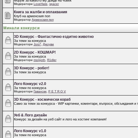
Форум за каквото му дойде на човек
Модератори
LoveHate
,
spacer
Книга за жалби и оплаквания
Клуб на арменския поп
Модератор
Арменския поп
Минали конкурси
3D Конкурс - Фантастично ездитно животно
За теми за конкурса
Модератори
Joro*
,
Джоуви
2D Конкурс - КОШМАР!
За теми за конкурса
Модератори
morgoth
,
R1dler
3D Конкурс - робот!
За теми за конкурса
Лого Конкурс v2.0
За теми по конкурса
Модератори
Гавански
,
P E T R O V
3D Конкурс - космически кораб
Само за теми за конкурса - WIP картинки, коментари, въпроси, обсъждания и т
Уеб & Лого дизайн
Конкурс за дизайн на уеб сайт и лого на хостинг компания!
Лого Конкурс v1.0
За теми по конкурса