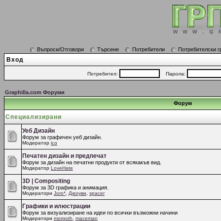
Въпроси/Отговори
Търсене
Потребители
Потребителски г
Вход
Потребител:
Парола:
Graphilla.com Форуми
Форум
Специализирани
Уеб Дизайн
Форум за графичен уеб дизайн.
Модератор
ico
Печатен дизайн и предпечат
Форум за дизайн на печатни продукти от всякакъв вид.
Модератор
LoveHate
3D | Compositing
Форум за 3D графика и анимация.
Модератори
Joro*
,
Джоуви
,
spacer
Графики и илюстрации
Форум за визуализиране на идеи по всички възможни начини
Модератори
morgoth
,
maceman