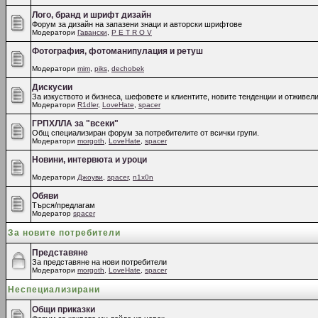
Лого, бранд и шрифт дизайн
Форум за дизайн на запазени знаци и авторски шрифтове
Модератори
Гавански
,
P E T R O V
Фотография, фотоманипулация и ретуш
Модератори
mim
,
piks
,
dechobek
Дискусии
За изкуството и бизнеса, шефовете и клиентите, новите тенденции и отживели
Модератори
R1dler
,
LoveHate
,
spacer
ГРПХЛЛА за "всеки"
Общ специализиран форум за потребителите от всички групи.
Модератори
morgoth
,
LoveHate
,
spacer
Новини, интервюта и уроци
Модератори
Джоуви
,
spacer
,
n1x0n
Обяви
Търся/предлагам
Модератор
spacer
За новите потребители
Представяне
За представяне на нови потребители
Модератори
morgoth
,
LoveHate
,
spacer
Неспециализирани
Общи приказки