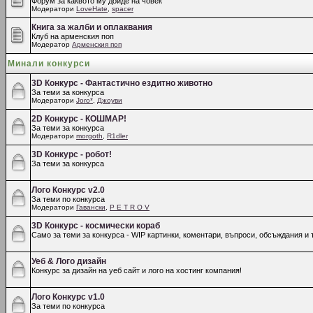
Форум за каквото му дойде на човек
Модератори
LoveHate
,
spacer
Книга за жалби и оплаквания
Клуб на арменския поп
Модератор
Арменския поп
Минали конкурси
3D Конкурс - Фантастично ездитно животно
За теми за конкурса
Модератори
Joro*
,
Джоуви
2D Конкурс - КОШМАР!
За теми за конкурса
Модератори
morgoth
,
R1dler
3D Конкурс - робот!
За теми за конкурса
Лого Конкурс v2.0
За теми по конкурса
Модератори
Гавански
,
P E T R O V
3D Конкурс - космически кораб
Само за теми за конкурса - WIP картинки, коментари, въпроси, обсъждания и т
Уеб & Лого дизайн
Конкурс за дизайн на уеб сайт и лого на хостинг компания!
Лого Конкурс v1.0
За теми по конкурса