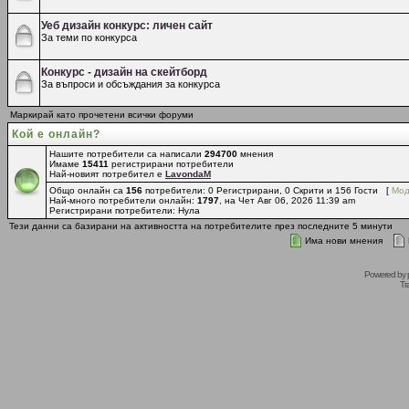
Уеб дизайн конкурс: личен сайт
За теми по конкурса
Конкурс - дизайн на скейтборд
За въпроси и обсъждания за конкурса
Маркирай като прочетени всички форуми
Кой е онлайн?
Нашите потребители са написали
294700
мнения
Имаме
15411
регистрирани потребители
Най-новият потребител е
LavondaM
Общо онлайн са
156
потребители: 0 Регистрирани, 0 Скрити и 156 Гости [
Мод
Най-много потребители онлайн:
1797
, на Чет Авг 06, 2026 11:39 am
Регистрирани потребители: Нула
Тези данни са базирани на активността на потребителите през последните 5 минути
Има нови мнения
Powered by
Tr