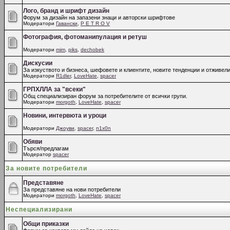
Лого, бранд и шрифт дизайн
Форум за дизайн на запазени знаци и авторски шрифтове
Модератори
Гавански
,
P E T R O V
Фотография, фотоманипулация и ретуш
Модератори
mim
,
piks
,
dechobek
Дискусии
За изкуството и бизнеса, шефовете и клиентите, новите тенденции и отживели
Модератори
R1dler
,
LoveHate
,
spacer
ГРПХЛЛА за "всеки"
Общ специализиран форум за потребителите от всички групи.
Модератори
morgoth
,
LoveHate
,
spacer
Новини, интервюта и уроци
Модератори
Джоуви
,
spacer
,
n1x0n
Обяви
Търся/предлагам
Модератор
spacer
За новите потребители
Представяне
За представяне на нови потребители
Модератори
morgoth
,
LoveHate
,
spacer
Неспециализирани
Общи приказки