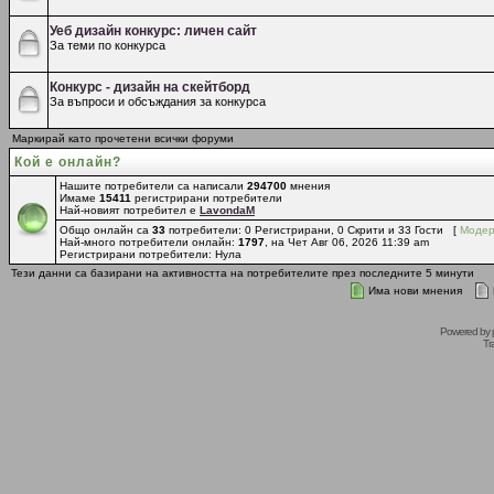
Уеб дизайн конкурс: личен сайт
За теми по конкурса
Конкурс - дизайн на скейтборд
За въпроси и обсъждания за конкурса
Маркирай като прочетени всички форуми
Кой е онлайн?
Нашите потребители са написали
294700
мнения
Имаме
15411
регистрирани потребители
Най-новият потребител е
LavondaM
Общо онлайн са
33
потребители: 0 Регистрирани, 0 Скрити и 33 Гости [
Модер
Най-много потребители онлайн:
1797
, на Чет Авг 06, 2026 11:39 am
Регистрирани потребители: Нула
Тези данни са базирани на активността на потребителите през последните 5 минути
Има нови мнения
Powered by
Tr