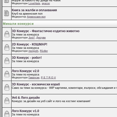
Форум за каквото му дойде на човек
Модератори
LoveHate
,
spacer
Книга за жалби и оплаквания
Клуб на арменския поп
Модератор
Арменския поп
Минали конкурси
3D Конкурс - Фантастично ездитно животно
За теми за конкурса
Модератори
Joro*
,
Джоуви
2D Конкурс - КОШМАР!
За теми за конкурса
Модератори
morgoth
,
R1dler
3D Конкурс - робот!
За теми за конкурса
Лого Конкурс v2.0
За теми по конкурса
Модератори
Гавански
,
P E T R O V
3D Конкурс - космически кораб
Само за теми за конкурса - WIP картинки, коментари, въпроси, обсъждания и т
Уеб & Лого дизайн
Конкурс за дизайн на уеб сайт и лого на хостинг компания!
Лого Конкурс v1.0
За теми по конкурса