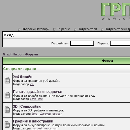
Въпроси/Отговори
Търсене
Потребители
Потребителски г
Вход
Потребител:
Парола:
Graphilla.com Форуми
Форум
Специализирани
Уеб Дизайн
Форум за графичен уеб дизайн.
Модератор
ico
Печатен дизайн и предпечат
Форум за дизайн на печатни продукти от всякакъв вид.
Модератор
LoveHate
3D | Compositing
Форум за 3D графика и анимация.
Модератори
Joro*
,
Джоуви
,
spacer
Графики и илюстрации
Форум за визуализиране на идеи по всички възможни начини
Модератори
morgoth
,
maceman