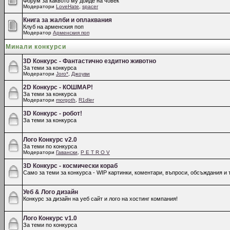
Форум за каквото му дойде на човек
Модератори
LoveHate
,
spacer
Книга за жалби и оплаквания
Клуб на арменския поп
Модератор
Арменския поп
Минали конкурси
3D Конкурс - Фантастично ездитно животно
За теми за конкурса
Модератори
Joro*
,
Джоуви
2D Конкурс - КОШМАР!
За теми за конкурса
Модератори
morgoth
,
R1dler
3D Конкурс - робот!
За теми за конкурса
Лого Конкурс v2.0
За теми по конкурса
Модератори
Гавански
,
P E T R O V
3D Конкурс - космически кораб
Само за теми за конкурса - WIP картинки, коментари, въпроси, обсъждания и т
Уеб & Лого дизайн
Конкурс за дизайн на уеб сайт и лого на хостинг компания!
Лого Конкурс v1.0
За теми по конкурса