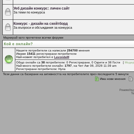
Уеб дизайн конкурс: личен сайт
За теми по конкурса
Конкурс - дизайн на скейтборд
За въпроси и обсъждания за конкурса
Маркирай като прочетени всички форуми
Кой е онлайн?
Нашите потребители са написали
294700
мнения
Имаме
15411
регистрирани потребители
Най-новият потребител е
LavondaM
Общо онлайн са
38
потребители: 0 Регистрирани, 0 Скрити и 38 Гости [
Модер
Най-много потребители онлайн:
1797
, на Чет Авг 06, 2026 11:39 am
Регистрирани потребители: Нула
Тези данни са базирани на активността на потребителите през последните 5 минути
Има нови мнения
Powered by
Tr