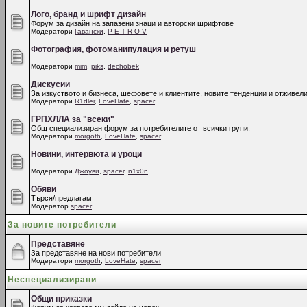
Лого, бранд и шрифт дизайн
Форум за дизайн на запазени знаци и авторски шрифтове
Модератори
Гавански
,
P E T R O V
Фотография, фотоманипулация и ретуш
Модератори
mim
,
piks
,
dechobek
Дискусии
За изкуството и бизнеса, шефовете и клиентите, новите тенденции и отживели
Модератори
R1dler
,
LoveHate
,
spacer
ГРПХЛЛА за "всеки"
Общ специализиран форум за потребителите от всички групи.
Модератори
morgoth
,
LoveHate
,
spacer
Новини, интервюта и уроци
Модератори
Джоуви
,
spacer
,
n1x0n
Обяви
Търся/предлагам
Модератор
spacer
За новите потребители
Представяне
За представяне на нови потребители
Модератори
morgoth
,
LoveHate
,
spacer
Неспециализирани
Общи приказки