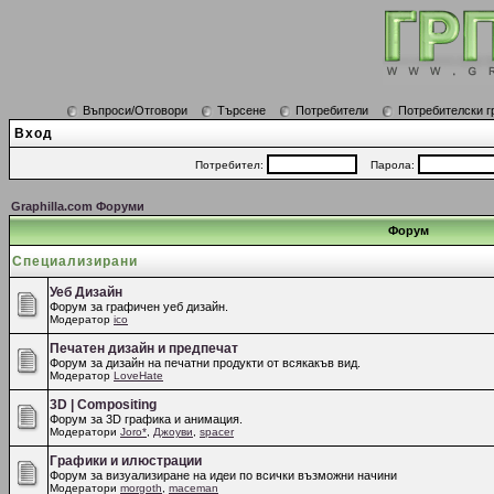
Въпроси/Отговори
Търсене
Потребители
Потребителски г
Вход
Потребител:
Парола:
Graphilla.com Форуми
Форум
Специализирани
Уеб Дизайн
Форум за графичен уеб дизайн.
Модератор
ico
Печатен дизайн и предпечат
Форум за дизайн на печатни продукти от всякакъв вид.
Модератор
LoveHate
3D | Compositing
Форум за 3D графика и анимация.
Модератори
Joro*
,
Джоуви
,
spacer
Графики и илюстрации
Форум за визуализиране на идеи по всички възможни начини
Модератори
morgoth
,
maceman