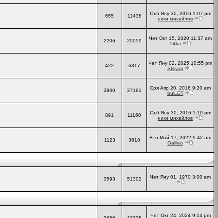
Съб Яну 30, 2016 1:07 pm
655
11438
ники михайлов
Чет Окт 15, 2020 11:37 am
2206
20059
54ka
Чет Яну 02, 2025 10:55 pm
422
6317
Stiliyan
Сря Апр 20, 2016 9:20 am
3800
37191
bulLET
Съб Яну 30, 2016 1:10 pm
891
11160
ники михайлов
Вто Май 17, 2022 9:42 am
1123
3618
Galileo
Чет Яну 01, 1970 3:00 am
3593
51302
Чет Окт 24, 2024 9:14 pm
3656
47738