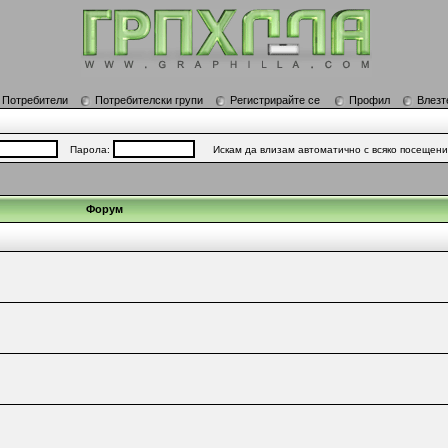
Потребители
Потребителски групи
Регистрирайте се
Профил
Влезт
Парола:
Искам да влизам автоматично с всяко посещен
Форум