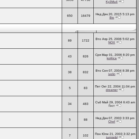
Ky3Mu4
Нед Дек 20, 2015 5:13 pm
650
16479
Bio
Вто Апр 25, 2006 5:02 pm
89
1722
NOX
Сря Мар 01, 2006 8:20 pm
43
826
kol4ica
Вто Сеп 07, 2004 8:38 pm
38
832
ivelin
Пет Окт 22, 2004 11:04 pm
5
83
dreamer
Съб Май 29, 2004 6:43 am
34
483
Гост
Нед Дек 07, 2003 3:33 pm
5
88
Chef
Пон Юли 21, 2003 3:32 pm
7
102
turnteibl