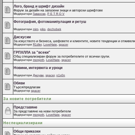
Лого, бранд и шрифт дизайн
Форум за дизайн на запазени знаци и авторски шрифтове
Модератори
Гавански
,
P E T R O V
Фотография, фотоманипулация и ретуш
Модератори
mim
,
piks
,
dechobek
Дискусии
За изкуството и бизнеса, шефовете и клиентите, новите тенденции и отживели
Модератори
R1dler
,
LoveHate
,
spacer
ГРПХЛЛА за "всеки"
Общ специализиран форум за потребителите от всички групи.
Модератори
morgoth
,
LoveHate
,
spacer
Новини, интервюта и уроци
Модератори
Джоуви
,
spacer
,
n1x0n
Обяви
Търся/предлагам
Модератор
spacer
За новите потребители
Представяне
За представяне на нови потребители
Модератори
morgoth
,
LoveHate
,
spacer
Неспециализирани
Общи приказки