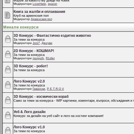
Форум за каквото му дойде на човек
Модератори
LoveHate
,
spacer
Книга за жалби и оплаквания
Клуб на арменския поп
Модератор
Арменския поп
Минали конкурси
3D Конкурс - Фантастично ездитно животно
За теми за конкурса
Модератори
Joro*
,
Джоуви
2D Конкурс - КОШМАР!
За теми за конкурса
Модератори
morgoth
,
R1dler
3D Конкурс - робот!
За теми за конкурса
Лого Конкурс v2.0
За теми по конкурса
Модератори
Гавански
,
P E T R O V
3D Конкурс - космически кораб
Само за теми за конкурса - WIP картинки, коментари, въпроси, обсъждания и т
Уеб & Лого дизайн
Конкурс за дизайн на уеб сайт и лого на хостинг компания!
Лого Конкурс v1.0
За теми по конкурса