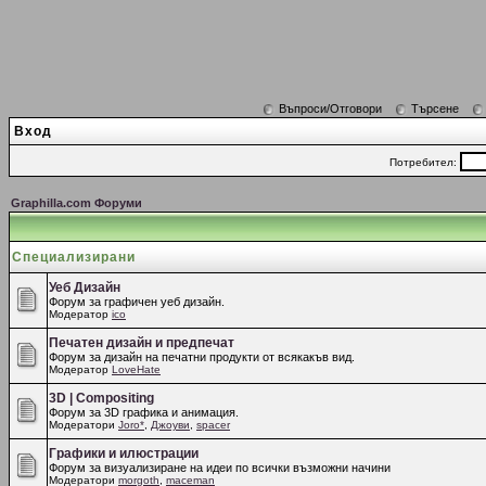
Въпроси/Отговори
Търсене
Вход
Потребител:
Graphilla.com Форуми
Специализирани
Уеб Дизайн
Форум за графичен уеб дизайн.
Модератор
ico
Печатен дизайн и предпечат
Форум за дизайн на печатни продукти от всякакъв вид.
Модератор
LoveHate
3D | Compositing
Форум за 3D графика и анимация.
Модератори
Joro*
,
Джоуви
,
spacer
Графики и илюстрации
Форум за визуализиране на идеи по всички възможни начини
Модератори
morgoth
,
maceman