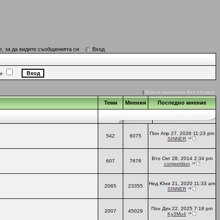
е, за да видите съобщенията си
Вход
ие
|
Вижте мненията без отговор
Теми
Мнения
Последно мнение
Пон Апр 27, 2026 11:23 pm
542
6075
SINNER
Вто Окт 28, 2014 2:34 pm
607
7676
competition
Нед Юни 21, 2020 11:33 am
2065
23355
SINNER
Пон Дек 22, 2025 7:18 pm
2007
45029
Ky3Mu4