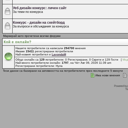
Уеб дизайн конкурс: личен сайт
За теми по конкурса
Конкурс - дизайн на скейтборд
За въпроси и обсъждания за конкурса
Маркирай като прочетени всички форуми
Кой е онлайн?
Нашите потребители са написали
294700
мнения
Имаме
15411
регистрирани потребители
Най-новият потребител е
LavondaM
Общо онлайн са
129
потребители: 0 Регистрирани, 0 Скрити и 129 Гости [
Мод
Най-много потребители онлайн:
1797
, на Чет Авг 06, 2026 11:39 am
Регистрирани потребители: Нула
Тези данни са базирани на активността на потребителите през последните 5 минути
Има нови мнения
Powered by
Tr