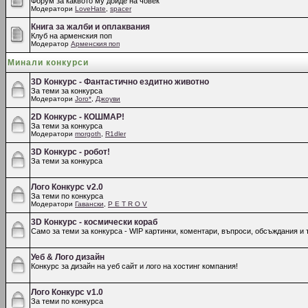
Форум за каквото му дойде на човек
Модератори
LoveHate
,
spacer
Книга за жалби и оплаквания
Клуб на арменския поп
Модератор
Арменския поп
Минали конкурси
3D Конкурс - Фантастично ездитно животно
За теми за конкурса
Модератори
Joro*
,
Джоуви
2D Конкурс - КОШМАР!
За теми за конкурса
Модератори
morgoth
,
R1dler
3D Конкурс - робот!
За теми за конкурса
Лого Конкурс v2.0
За теми по конкурса
Модератори
Гавански
,
P E T R O V
3D Конкурс - космически кораб
Само за теми за конкурса - WIP картинки, коментари, въпроси, обсъждания и т
Уеб & Лого дизайн
Конкурс за дизайн на уеб сайт и лого на хостинг компания!
Лого Конкурс v1.0
За теми по конкурса