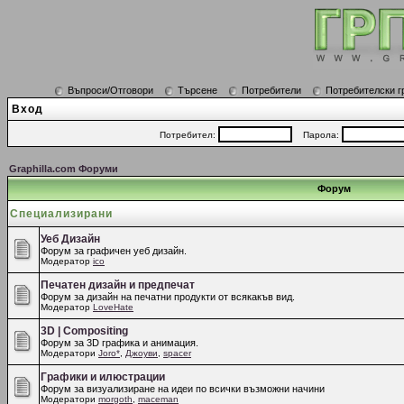
Въпроси/Отговори
Търсене
Потребители
Потребителски г
Вход
Потребител:
Парола:
Graphilla.com Форуми
Форум
Специализирани
Уеб Дизайн
Форум за графичен уеб дизайн.
Модератор
ico
Печатен дизайн и предпечат
Форум за дизайн на печатни продукти от всякакъв вид.
Модератор
LoveHate
3D | Compositing
Форум за 3D графика и анимация.
Модератори
Joro*
,
Джоуви
,
spacer
Графики и илюстрации
Форум за визуализиране на идеи по всички възможни начини
Модератори
morgoth
,
maceman