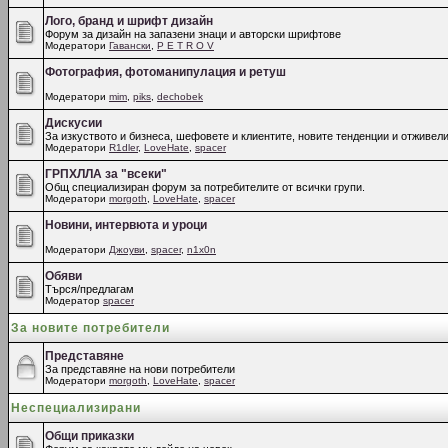
Лого, бранд и шрифт дизайн
Форум за дизайн на запазени знаци и авторски шрифтове
Модератори
Гавански
,
P E T R O V
Фотография, фотоманипулация и ретуш
Модератори
mim
,
piks
,
dechobek
Дискусии
За изкуството и бизнеса, шефовете и клиентите, новите тенденции и отживели
Модератори
R1dler
,
LoveHate
,
spacer
ГРПХЛЛА за "всеки"
Общ специализиран форум за потребителите от всички групи.
Модератори
morgoth
,
LoveHate
,
spacer
Новини, интервюта и уроци
Модератори
Джоуви
,
spacer
,
n1x0n
Обяви
Търся/предлагам
Модератор
spacer
За новите потребители
Представяне
За представяне на нови потребители
Модератори
morgoth
,
LoveHate
,
spacer
Неспециализирани
Общи приказки