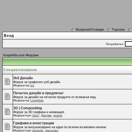
Въпроси/Отговори
Търсене
Вход
Потребител:
Graphilla.com Форуми
Специализирани
Уеб Дизайн
Форум за графичен уеб дизайн.
Модератор
ico
Печатен дизайн и предпечат
Форум за дизайн на печатни продукти от всякакъв вид.
Модератор
LoveHate
3D | Compositing
Форум за 3D графика и анимация.
Модератори
Joro*
,
Джоуви
,
spacer
Графики и илюстрации
Форум за визуализиране на идеи по всички възможни начини
Модератори
morgoth
,
maceman