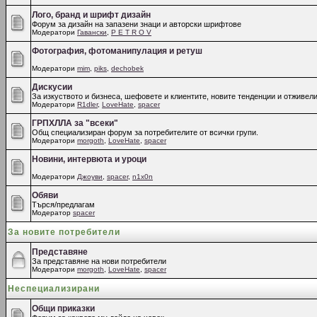
Лого, бранд и шрифт дизайн
Форум за дизайн на запазени знаци и авторски шрифтове
Модератори
Гавански
,
P E T R O V
Фотография, фотоманипулация и ретуш
Модератори
mim
,
piks
,
dechobek
Дискусии
За изкуството и бизнеса, шефовете и клиентите, новите тенденции и отживели
Модератори
R1dler
,
LoveHate
,
spacer
ГРПХЛЛА за "всеки"
Общ специализиран форум за потребителите от всички групи.
Модератори
morgoth
,
LoveHate
,
spacer
Новини, интервюта и уроци
Модератори
Джоуви
,
spacer
,
n1x0n
Обяви
Търся/предлагам
Модератор
spacer
За новите потребители
Представяне
За представяне на нови потребители
Модератори
morgoth
,
LoveHate
,
spacer
Неспециализирани
Общи приказки