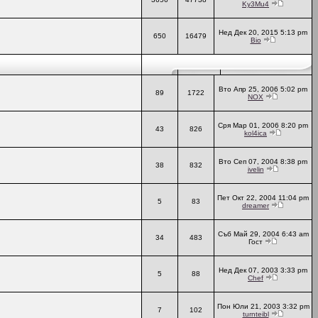
Ky3Mu4
Нед Дек 20, 2015 5:13 pm
650
16479
Bio
Вто Апр 25, 2006 5:02 pm
89
1722
NOX
Сря Мар 01, 2006 8:20 pm
43
826
kol4ica
Вто Сеп 07, 2004 8:38 pm
38
832
ivelin
Пет Окт 22, 2004 11:04 pm
5
83
dreamer
Съб Май 29, 2004 6:43 am
34
483
Гост
Нед Дек 07, 2003 3:33 pm
5
88
Chef
Пон Юли 21, 2003 3:32 pm
7
102
turnteibl