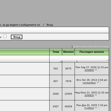
е, за да видите съобщенията си
Вход
ие
|
Вижте мненията без отговор
Теми
Мнения
Последно мнение
Пон Апр 27, 2026 11:23 pm
542
6075
SINNER
Вто Окт 28, 2014 2:34 pm
607
7676
competition
Нед Юни 21, 2020 11:33 am
2065
23355
SINNER
Пон Дек 22, 2025 7:18 pm
2007
45029
Ky3Mu4