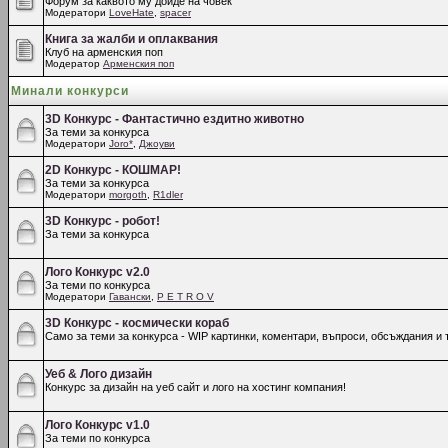
Форум за каквото му дойде на човек
Модератори
LoveHate
,
spacer
Книга за жалби и оплаквания
Клуб на арменския поп
Модератор
Арменския поп
Минали конкурси
3D Конкурс - Фантастично ездитно животно
За теми за конкурса
Модератори
Joro*
,
Джоуви
2D Конкурс - КОШМАР!
За теми за конкурса
Модератори
morgoth
,
R1dler
3D Конкурс - робот!
За теми за конкурса
Лого Конкурс v2.0
За теми по конкурса
Модератори
Гавански
,
P E T R O V
3D Конкурс - космически кораб
Само за теми за конкурса - WIP картинки, коментари, въпроси, обсъждания и т
Уеб & Лого дизайн
Конкурс за дизайн на уеб сайт и лого на хостинг компания!
Лого Конкурс v1.0
За теми по конкурса