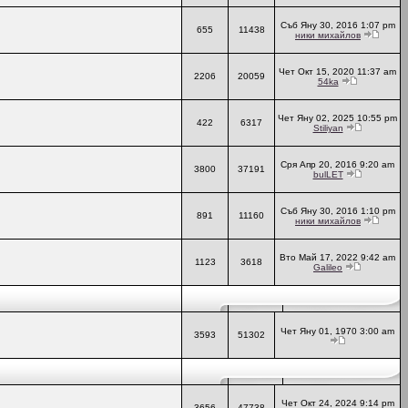
Съб Яну 30, 2016 1:07 pm
655
11438
ники михайлов
Чет Окт 15, 2020 11:37 am
2206
20059
54ka
Чет Яну 02, 2025 10:55 pm
422
6317
Stiliyan
Сря Апр 20, 2016 9:20 am
3800
37191
bulLET
Съб Яну 30, 2016 1:10 pm
891
11160
ники михайлов
Вто Май 17, 2022 9:42 am
1123
3618
Galileo
Чет Яну 01, 1970 3:00 am
3593
51302
Чет Окт 24, 2024 9:14 pm
3656
47738