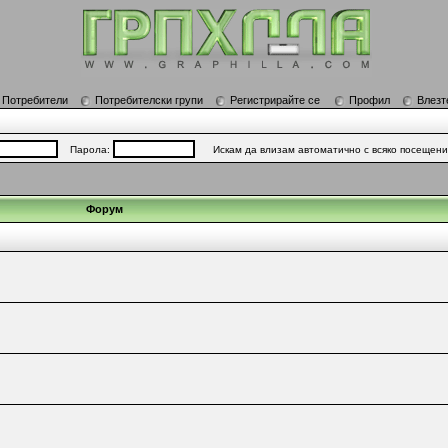
Потребители
Потребителски групи
Регистрирайте се
Профил
Влезт
Парола:
Искам да влизам автоматично с всяко посещен
Форум