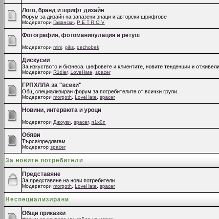
Лого, бранд и шрифт дизайн
Форум за дизайн на запазени знаци и авторски шрифтове
Модератори
Гавански
,
P E T R O V
Фотография, фотоманипулация и ретуш
Модератори
mim
,
piks
,
dechobek
Дискусии
За изкуството и бизнеса, шефовете и клиентите, новите тенденции и отживели
Модератори
R1dler
,
LoveHate
,
spacer
ГРПХЛЛА за "всеки"
Общ специализиран форум за потребителите от всички групи.
Модератори
morgoth
,
LoveHate
,
spacer
Новини, интервюта и уроци
Модератори
Джоуви
,
spacer
,
n1x0n
Обяви
Търся/предлагам
Модератор
spacer
За новите потребители
Представяне
За представяне на нови потребители
Модератори
morgoth
,
LoveHate
,
spacer
Неспециализирани
Общи приказки