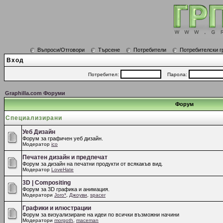
Въпроси/Отговори
Търсене
Потребители
Потребителски г
Вход
Потребител:
Парола:
Graphilla.com Форуми
Форум
Специализирани
Уеб Дизайн
Форум за графичен уеб дизайн.
Модератор
ico
Печатен дизайн и предпечат
Форум за дизайн на печатни продукти от всякакъв вид.
Модератор
LoveHate
3D | Compositing
Форум за 3D графика и анимация.
Модератори
Joro*
,
Джоуви
,
spacer
Графики и илюстрации
Форум за визуализиране на идеи по всички възможни начини
Модератори
morgoth
,
maceman