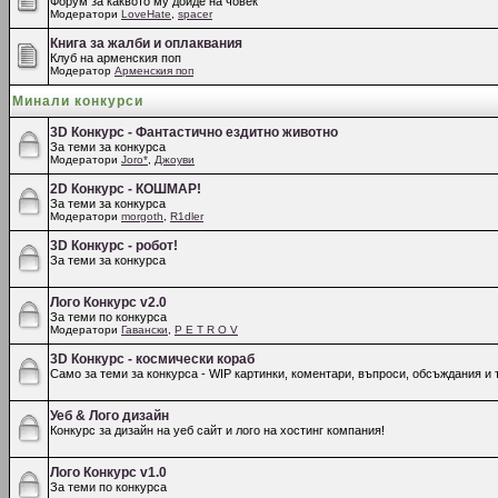
Форум за каквото му дойде на човек
Модератори
LoveHate
,
spacer
Книга за жалби и оплаквания
Клуб на арменския поп
Модератор
Арменския поп
Минали конкурси
3D Конкурс - Фантастично ездитно животно
За теми за конкурса
Модератори
Joro*
,
Джоуви
2D Конкурс - КОШМАР!
За теми за конкурса
Модератори
morgoth
,
R1dler
3D Конкурс - робот!
За теми за конкурса
Лого Конкурс v2.0
За теми по конкурса
Модератори
Гавански
,
P E T R O V
3D Конкурс - космически кораб
Само за теми за конкурса - WIP картинки, коментари, въпроси, обсъждания и т
Уеб & Лого дизайн
Конкурс за дизайн на уеб сайт и лого на хостинг компания!
Лого Конкурс v1.0
За теми по конкурса