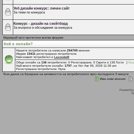
Уеб дизайн конкурс: личен сайт
За теми по конкурса
Конкурс - дизайн на скейтборд
За въпроси и обсъждания за конкурса
Маркирай като прочетени всички форуми
Кой е онлайн?
Нашите потребители са написали
294700
мнения
Имаме
15411
регистрирани потребители
Най-новият потребител е
LavondaM
Общо онлайн са
136
потребители: 0 Регистрирани, 0 Скрити и 136 Гости [
Мод
Най-много потребители онлайн:
1797
, на Чет Авг 06, 2026 11:39 am
Регистрирани потребители: Нула
Тези данни са базирани на активността на потребителите през последните 5 минути
Има нови мнения
Powered by
Tr