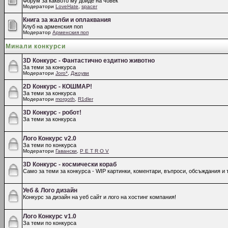
Форум за каквото му дойде на човек
Модератори
LoveHate
,
spacer
Книга за жалби и оплаквания
Клуб на арменския поп
Модератор
Арменския поп
Минали конкурси
3D Конкурс - Фантастично ездитно животно
За теми за конкурса
Модератори
Joro*
,
Джоуви
2D Конкурс - КОШМАР!
За теми за конкурса
Модератори
morgoth
,
R1dler
3D Конкурс - робот!
За теми за конкурса
Лого Конкурс v2.0
За теми по конкурса
Модератори
Гавански
,
P E T R O V
3D Конкурс - космически кораб
Само за теми за конкурса - WIP картинки, коментари, въпроси, обсъждания и т
Уеб & Лого дизайн
Конкурс за дизайн на уеб сайт и лого на хостинг компания!
Лого Конкурс v1.0
За теми по конкурса