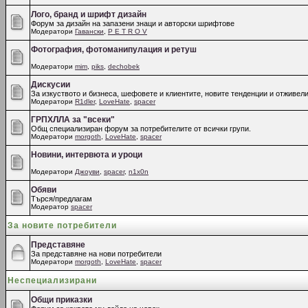
Лого, бранд и шрифт дизайн
Форум за дизайн на запазени знаци и авторски шрифтове
Модератори
Гавански
,
P E T R O V
Фотография, фотоманипулация и ретуш
Модератори
mim
,
piks
,
dechobek
Дискусии
За изкуството и бизнеса, шефовете и клиентите, новите тенденции и отживели
Модератори
R1dler
,
LoveHate
,
spacer
ГРПХЛЛА за "всеки"
Общ специализиран форум за потребителите от всички групи.
Модератори
morgoth
,
LoveHate
,
spacer
Новини, интервюта и уроци
Модератори
Джоуви
,
spacer
,
n1x0n
Обяви
Търся/предлагам
Модератор
spacer
За новите потребители
Представяне
За представяне на нови потребители
Модератори
morgoth
,
LoveHate
,
spacer
Неспециализирани
Общи приказки