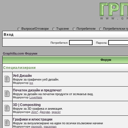
Въпроси/Отговори
Търсене
Потребители
Потребителски г
Вход
Потребител:
Парола:
Graphilla.com Форуми
Форум
Специализирани
Уеб Дизайн
Форум за графичен уеб дизайн.
Модератор
ico
Печатен дизайн и предпечат
Форум за дизайн на печатни продукти от всякакъв вид.
Модератор
LoveHate
3D | Compositing
Форум за 3D графика и анимация.
Модератори
Joro*
,
Джоуви
,
spacer
Графики и илюстрации
Форум за визуализиране на идеи по всички възможни начини
Модератори
morgoth
,
maceman