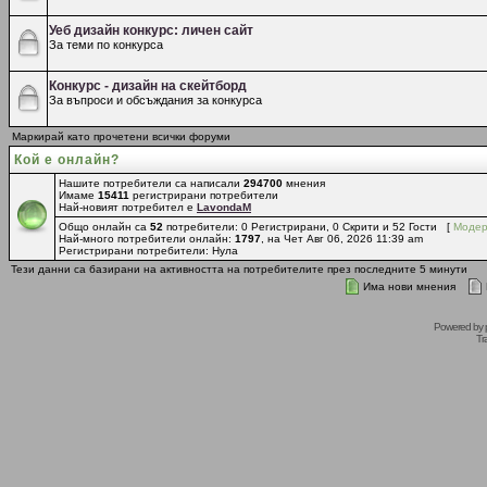
Уеб дизайн конкурс: личен сайт
За теми по конкурса
Конкурс - дизайн на скейтборд
За въпроси и обсъждания за конкурса
Маркирай като прочетени всички форуми
Кой е онлайн?
Нашите потребители са написали
294700
мнения
Имаме
15411
регистрирани потребители
Най-новият потребител е
LavondaM
Общо онлайн са
52
потребители: 0 Регистрирани, 0 Скрити и 52 Гости [
Модер
Най-много потребители онлайн:
1797
, на Чет Авг 06, 2026 11:39 am
Регистрирани потребители: Нула
Тези данни са базирани на активността на потребителите през последните 5 минути
Има нови мнения
Powered by
Tr