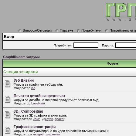
Въпроси/Отговори
Търсене
Потребители
Потребителски г
Вход
Потребител:
Парола:
Graphilla.com Форуми
Форум
Специализирани
Уеб Дизайн
Форум за графичен уеб дизайн.
Модератор
ico
Печатен дизайн и предпечат
Форум за дизайн на печатни продукти от всякакъв вид.
Модератор
LoveHate
3D | Compositing
Форум за 3D графика и анимация.
Модератори
Joro*
,
Джоуви
,
spacer
Графики и илюстрации
Форум за визуализиране на идеи по всички възможни начини
Модератори
morgoth
,
maceman