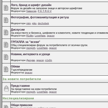
Лого, бранд и шрифт дизайн
Форум за дизайн на запазени знаци и авторски шрифтове
Модератори
Гавански
,
P E T R O V
Фотография, фотоманипулация и ретуш
Модератори
mim
,
piks
,
dechobek
Дискусии
За изкуството и бизнеса, шефовете и клиентите, новите тенденции и отживели
Модератори
R1dler
,
LoveHate
,
spacer
ГРПХЛЛА за "всеки"
Общ специализиран форум за потребителите от всички групи.
Модератори
morgoth
,
LoveHate
,
spacer
Новини, интервюта и уроци
Модератори
Джоуви
,
spacer
,
n1x0n
Обяви
Търся/предлагам
Модератор
spacer
За новите потребители
Представяне
За представяне на нови потребители
Модератори
morgoth
,
LoveHate
,
spacer
Неспециализирани
Общи приказки