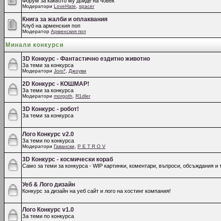
Форум за каквото му дойде на човек
Модератори
LoveHate
,
spacer
Книга за жалби и оплаквания
Клуб на арменския поп
Модератор
Арменския поп
Минали конкурси
3D Конкурс - Фантастично ездитно животно
За теми за конкурса
Модератори
Joro*
,
Джоуви
2D Конкурс - КОШМАР!
За теми за конкурса
Модератори
morgoth
,
R1dler
3D Конкурс - робот!
За теми за конкурса
Лого Конкурс v2.0
За теми по конкурса
Модератори
Гавански
,
P E T R O V
3D Конкурс - космически кораб
Само за теми за конкурса - WIP картинки, коментари, въпроси, обсъждания и т
Уеб & Лого дизайн
Конкурс за дизайн на уеб сайт и лого на хостинг компания!
Лого Конкурс v1.0
За теми по конкурса