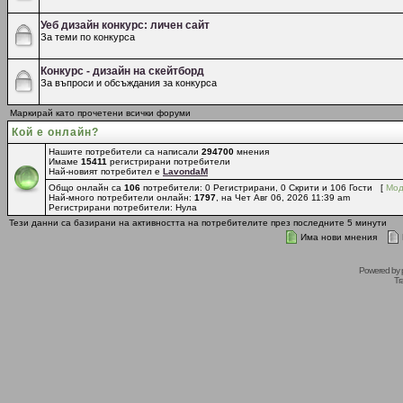
Уеб дизайн конкурс: личен сайт
За теми по конкурса
Конкурс - дизайн на скейтборд
За въпроси и обсъждания за конкурса
Маркирай като прочетени всички форуми
Кой е онлайн?
Нашите потребители са написали
294700
мнения
Имаме
15411
регистрирани потребители
Най-новият потребител е
LavondaM
Общо онлайн са
106
потребители: 0 Регистрирани, 0 Скрити и 106 Гости [
Мод
Най-много потребители онлайн:
1797
, на Чет Авг 06, 2026 11:39 am
Регистрирани потребители: Нула
Тези данни са базирани на активността на потребителите през последните 5 минути
Има нови мнения
Powered by
Tr