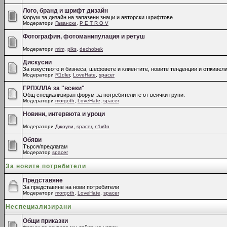
Лого, бранд и шрифт дизайн
Форум за дизайн на запазени знаци и авторски шрифтове
Модератори
Гавански
,
P E T R O V
Фотография, фотоманипулация и ретуш
Модератори
mim
,
piks
,
dechobek
Дискусии
За изкуството и бизнеса, шефовете и клиентите, новите тенденции и отживели
Модератори
R1dler
,
LoveHate
,
spacer
ГРПХЛЛА за "всеки"
Общ специализиран форум за потребителите от всички групи.
Модератори
morgoth
,
LoveHate
,
spacer
Новини, интервюта и уроци
Модератори
Джоуви
,
spacer
,
n1x0n
Обяви
Търся/предлагам
Модератор
spacer
За новите потребители
Представяне
За представяне на нови потребители
Модератори
morgoth
,
LoveHate
,
spacer
Неспециализирани
Общи приказки