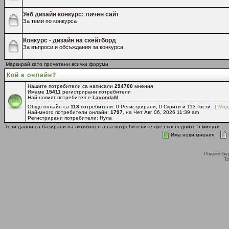
Уеб дизайн конкурс: личен сайт
За теми по конкурса
Конкурс - дизайн на скейтборд
За въпроси и обсъждания за конкурса
Маркирай като прочетени всички форуми
Кой е онлайн?
Нашите потребители са написали
294700
мнения
Имаме
15411
регистрирани потребители
Най-новият потребител е
LavondaM
Общо онлайн са
113
потребители: 0 Регистрирани, 0 Скрити и 113 Гости [
Мод
Най-много потребители онлайн:
1797
, на Чет Авг 06, 2026 11:39 am
Регистрирани потребители: Нула
Тези данни са базирани на активността на потребителите през последните 5 минути
Има нови мнения
Powered by
Tr