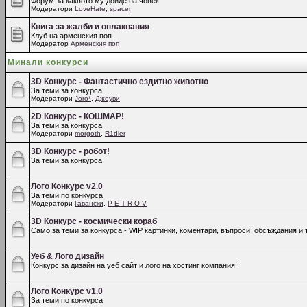
Форум за каквото му дойде на човек
Модератори
LoveHate
,
spacer
Книга за жалби и оплаквания
Клуб на арменския поп
Модератор
Арменския поп
Минали конкурси
3D Конкурс - Фантастично ездитно животно
За теми за конкурса
Модератори
Joro*
,
Джоуви
2D Конкурс - КОШМАР!
За теми за конкурса
Модератори
morgoth
,
R1dler
3D Конкурс - робот!
За теми за конкурса
Лого Конкурс v2.0
За теми по конкурса
Модератори
Гавански
,
P E T R O V
3D Конкурс - космически кораб
Само за теми за конкурса - WIP картинки, коментари, въпроси, обсъждания и т
Уеб & Лого дизайн
Конкурс за дизайн на уеб сайт и лого на хостинг компания!
Лого Конкурс v1.0
За теми по конкурса