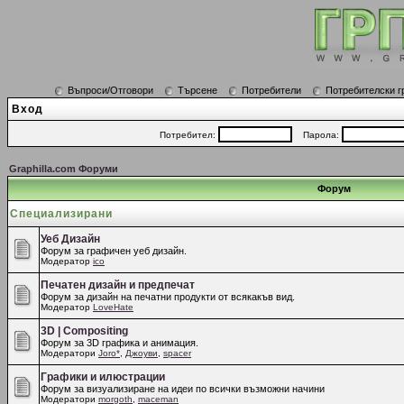
Въпроси/Отговори
Търсене
Потребители
Потребителски г
Вход
Потребител:
Парола:
Graphilla.com Форуми
Форум
Специализирани
Уеб Дизайн
Форум за графичен уеб дизайн.
Модератор
ico
Печатен дизайн и предпечат
Форум за дизайн на печатни продукти от всякакъв вид.
Модератор
LoveHate
3D | Compositing
Форум за 3D графика и анимация.
Модератори
Joro*
,
Джоуви
,
spacer
Графики и илюстрации
Форум за визуализиране на идеи по всички възможни начини
Модератори
morgoth
,
maceman