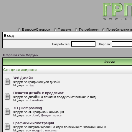
Въпроси/Отговори
Търсене
Потребители
Потребителски г
Вход
Потребител:
Парола:
Graphilla.com Форуми
Форум
Специализирани
Уеб Дизайн
Форум за графичен уеб дизайн.
Модератор
ico
Печатен дизайн и предпечат
Форум за дизайн на печатни продукти от всякакъв вид.
Модератор
LoveHate
3D | Compositing
Форум за 3D графика и анимация.
Модератори
Joro*
,
Джоуви
,
spacer
Графики и илюстрации
Форум за визуализиране на идеи по всички възможни начини
Модератори
morgoth
,
maceman