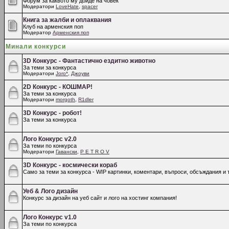
Форум за каквото му дойде на човек
Модератори
LoveHate
,
spacer
Книга за жалби и оплаквания
Клуб на арменския поп
Модератор
Арменския поп
Минали конкурси
3D Конкурс - Фантастично ездитно животно
За теми за конкурса
Модератори
Joro*
,
Джоуви
2D Конкурс - КОШМАР!
За теми за конкурса
Модератори
morgoth
,
R1dler
3D Конкурс - робот!
За теми за конкурса
Лого Конкурс v2.0
За теми по конкурса
Модератори
Гавански
,
P E T R O V
3D Конкурс - космически кораб
Само за теми за конкурса - WIP картинки, коментари, въпроси, обсъждания и т
Уеб & Лого дизайн
Конкурс за дизайн на уеб сайт и лого на хостинг компания!
Лого Конкурс v1.0
За теми по конкурса