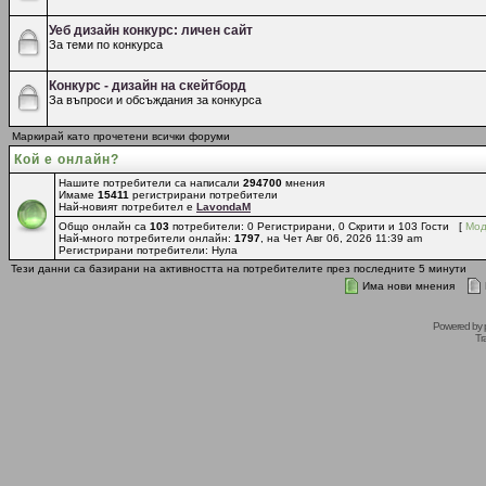
Уеб дизайн конкурс: личен сайт
За теми по конкурса
Конкурс - дизайн на скейтборд
За въпроси и обсъждания за конкурса
Маркирай като прочетени всички форуми
Кой е онлайн?
Нашите потребители са написали
294700
мнения
Имаме
15411
регистрирани потребители
Най-новият потребител е
LavondaM
Общо онлайн са
103
потребители: 0 Регистрирани, 0 Скрити и 103 Гости [
Мод
Най-много потребители онлайн:
1797
, на Чет Авг 06, 2026 11:39 am
Регистрирани потребители: Нула
Тези данни са базирани на активността на потребителите през последните 5 минути
Има нови мнения
Powered by
Tr