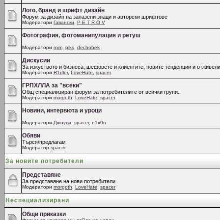
Лого, бранд и шрифт дизайн
Форум за дизайн на запазени знаци и авторски шрифтове
Модератори
Гавански
,
P E T R O V
Фотография, фотоманипулация и ретуш
Модератори
mim
,
piks
,
dechobek
Дискусии
За изкуството и бизнеса, шефовете и клиентите, новите тенденции и отживели
Модератори
R1dler
,
LoveHate
,
spacer
ГРПХЛЛА за "всеки"
Общ специализиран форум за потребителите от всички групи.
Модератори
morgoth
,
LoveHate
,
spacer
Новини, интервюта и уроци
Модератори
Джоуви
,
spacer
,
n1x0n
Обяви
Търся/предлагам
Модератор
spacer
За новите потребители
Представяне
За представяне на нови потребители
Модератори
morgoth
,
LoveHate
,
spacer
Неспециализирани
Общи приказки