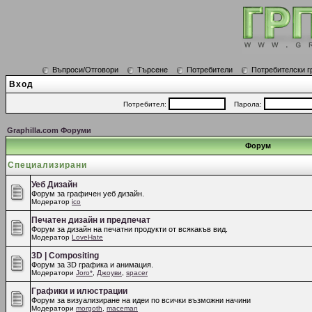
Въпроси/Отговори
Търсене
Потребители
Потребителски г
Вход
Потребител:
Парола:
Graphilla.com Форуми
Форум
Специализирани
Уеб Дизайн
Форум за графичен уеб дизайн.
Модератор
ico
Печатен дизайн и предпечат
Форум за дизайн на печатни продукти от всякакъв вид.
Модератор
LoveHate
3D | Compositing
Форум за 3D графика и анимация.
Модератори
Joro*
,
Джоуви
,
spacer
Графики и илюстрации
Форум за визуализиране на идеи по всички възможни начини
Модератори
morgoth
,
maceman