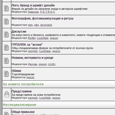
Лого, бранд и шрифт дизайн
Форум за дизайн на запазени знаци и авторски шрифтове
Модератори
Гавански
,
P E T R O V
Фотография, фотоманипулация и ретуш
Модератори
mim
,
piks
,
dechobek
Дискусии
За изкуството и бизнеса, шефовете и клиентите, новите тенденции и отживели
Модератори
R1dler
,
LoveHate
,
spacer
ГРПХЛЛА за "всеки"
Общ специализиран форум за потребителите от всички групи.
Модератори
morgoth
,
LoveHate
,
spacer
Новини, интервюта и уроци
Модератори
Джоуви
,
spacer
,
n1x0n
Обяви
Търся/предлагам
Модератор
spacer
За новите потребители
Представяне
За представяне на нови потребители
Модератори
morgoth
,
LoveHate
,
spacer
Неспециализирани
Общи приказки