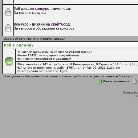
Уеб дизайн конкурс: личен сайт
За теми по конкурса
Конкурс - дизайн на скейтборд
За въпроси и обсъждания за конкурса
Маркирай като прочетени всички форуми
Кой е онлайн?
Нашите потребители са написали
294700
мнения
Имаме
15411
регистрирани потребители
Най-новият потребител е
LavondaM
Общо онлайн са
141
потребители: 0 Регистрирани, 0 Скрити и 141 Гости [
Мод
Най-много потребители онлайн:
1797
, на Чет Авг 06, 2026 11:39 am
Регистрирани потребители: Нула
Тези данни са базирани на активността на потребителите през последните 5 минути
Има нови мнения
Powered by
Tr