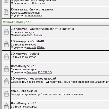
Форум за каквото му дойде на човек
Модератори
LoveHate
,
spacer
Книга за жалби и оплаквания
Клуб на арменския поп
Модератор
Арменския поп
Минали конкурси
3D Конкурс - Фантастично ездитно животно
За теми за конкурса
Модератори
Joro*
,
Джоуви
2D Конкурс - КОШМАР!
За теми за конкурса
Модератори
morgoth
,
R1dler
3D Конкурс - робот!
За теми за конкурса
Лого Конкурс v2.0
За теми по конкурса
Модератори
Гавански
,
P E T R O V
3D Конкурс - космически кораб
Само за теми за конкурса - WIP картинки, коментари, въпроси, обсъждания и т
Уеб & Лого дизайн
Конкурс за дизайн на уеб сайт и лого на хостинг компания!
Лого Конкурс v1.0
За теми по конкурса