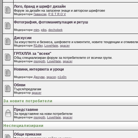
Лого, бранд и шрифт дизайн
Форум за дизайн на запазени знаци и авторски шрифтове
Модератори
Гавански
,
P E T R O V
Фотография, фотоманипулация и ретуш
Модератори
mim
,
piks
,
dechobek
Дискусии
За изкуството и бизнеса, шефовете и клиентите, новите тенденции и отживели
Модератори
R1dler
,
LoveHate
,
spacer
ГРПХЛЛА за "всеки"
Общ специализиран форум за потребителите от всички групи.
Модератори
morgoth
,
LoveHate
,
spacer
Новини, интервюта и уроци
Модератори
Джоуви
,
spacer
,
n1x0n
Обяви
Търся/предлагам
Модератор
spacer
За новите потребители
Представяне
За представяне на нови потребители
Модератори
morgoth
,
LoveHate
,
spacer
Неспециализирани
Общи приказки