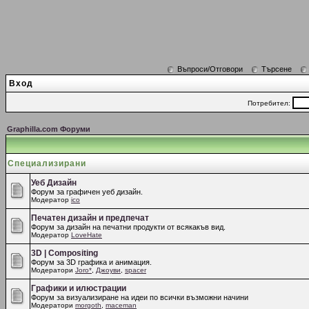
Въпроси/Отговори
Търсене
Вход
Потребител:
Graphilla.com Форуми
Специализирани
Уеб Дизайн
Форум за графичен уеб дизайн.
Модератор
ico
Печатен дизайн и предпечат
Форум за дизайн на печатни продукти от всякакъв вид.
Модератор
LoveHate
3D | Compositing
Форум за 3D графика и анимация.
Модератори
Joro*
,
Джоуви
,
spacer
Графики и илюстрации
Форум за визуализиране на идеи по всички възможни начини
Модератори
morgoth
,
maceman