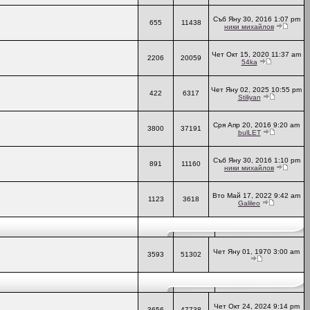
Съб Яну 30, 2016 1:07 pm
655
11438
ники михайлов
Чет Окт 15, 2020 11:37 am
2206
20059
54ka
Чет Яну 02, 2025 10:55 pm
422
6317
Stiliyan
Сря Апр 20, 2016 9:20 am
3800
37191
bulLET
Съб Яну 30, 2016 1:10 pm
891
11160
ники михайлов
Вто Май 17, 2022 9:42 am
1123
3618
Galileo
Чет Яну 01, 1970 3:00 am
3593
51302
Чет Окт 24, 2024 9:14 pm
3656
47738