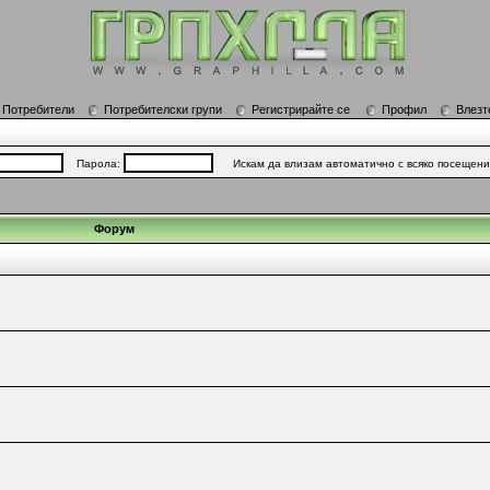
Потребители
Потребителски групи
Регистрирайте се
Профил
Влезт
Парола:
Искам да влизам автоматично с всяко посещен
Форум