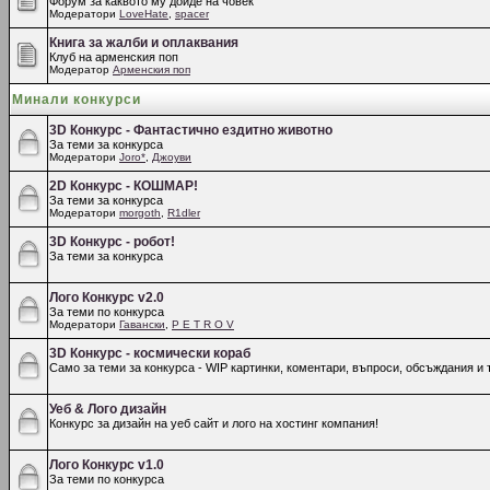
Форум за каквото му дойде на човек
Модератори
LoveHate
,
spacer
Книга за жалби и оплаквания
Клуб на арменския поп
Модератор
Арменския поп
Минали конкурси
3D Конкурс - Фантастично ездитно животно
За теми за конкурса
Модератори
Joro*
,
Джоуви
2D Конкурс - КОШМАР!
За теми за конкурса
Модератори
morgoth
,
R1dler
3D Конкурс - робот!
За теми за конкурса
Лого Конкурс v2.0
За теми по конкурса
Модератори
Гавански
,
P E T R O V
3D Конкурс - космически кораб
Само за теми за конкурса - WIP картинки, коментари, въпроси, обсъждания и т
Уеб & Лого дизайн
Конкурс за дизайн на уеб сайт и лого на хостинг компания!
Лого Конкурс v1.0
За теми по конкурса