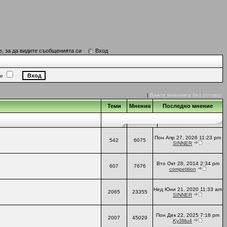
е, за да видите съобщенията си
Вход
ие
|
Вижте мненията без отговор
Теми
Мнения
Последно мнение
Пон Апр 27, 2026 11:23 pm
542
6075
SINNER
Вто Окт 28, 2014 2:34 pm
607
7676
competition
Нед Юни 21, 2020 11:33 am
2065
23355
SINNER
Пон Дек 22, 2025 7:18 pm
2007
45029
Ky3Mu4