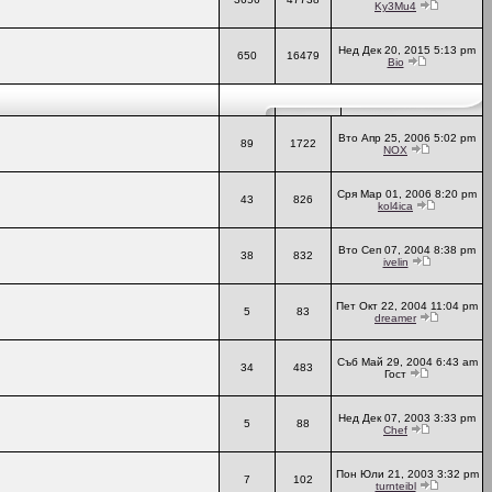
Ky3Mu4
Нед Дек 20, 2015 5:13 pm
650
16479
Bio
Вто Апр 25, 2006 5:02 pm
89
1722
NOX
Сря Мар 01, 2006 8:20 pm
43
826
kol4ica
Вто Сеп 07, 2004 8:38 pm
38
832
ivelin
Пет Окт 22, 2004 11:04 pm
5
83
dreamer
Съб Май 29, 2004 6:43 am
34
483
Гост
Нед Дек 07, 2003 3:33 pm
5
88
Chef
Пон Юли 21, 2003 3:32 pm
7
102
turnteibl