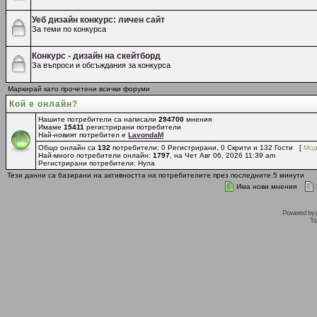
Уеб дизайн конкурс: личен сайт
За теми по конкурса
Конкурс - дизайн на скейтборд
За въпроси и обсъждания за конкурса
Маркирай като прочетени всички форуми
Кой е онлайн?
Нашите потребители са написали
294700
мнения
Имаме
15411
регистрирани потребители
Най-новият потребител е
LavondaM
Общо онлайн са
132
потребители: 0 Регистрирани, 0 Скрити и 132 Гости [
Мод
Най-много потребители онлайн:
1797
, на Чет Авг 06, 2026 11:39 am
Регистрирани потребители: Нула
Тези данни са базирани на активността на потребителите през последните 5 минути
Има нови мнения
Powered by
Tr