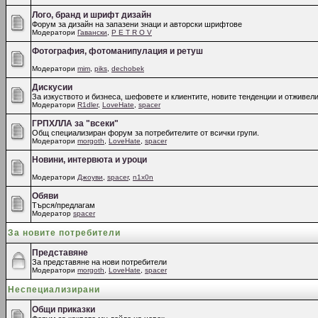
Лого, бранд и шрифт дизайн
Форум за дизайн на запазени знаци и авторски шрифтове
Модератори
Гавански
,
P E T R O V
Фотография, фотоманипулация и ретуш
Модератори
mim
,
piks
,
dechobek
Дискусии
За изкуството и бизнеса, шефовете и клиентите, новите тенденции и отживели
Модератори
R1dler
,
LoveHate
,
spacer
ГРПХЛЛА за "всеки"
Общ специализиран форум за потребителите от всички групи.
Модератори
morgoth
,
LoveHate
,
spacer
Новини, интервюта и уроци
Модератори
Джоуви
,
spacer
,
n1x0n
Обяви
Търся/предлагам
Модератор
spacer
За новите потребители
Представяне
За представяне на нови потребители
Модератори
morgoth
,
LoveHate
,
spacer
Неспециализирани
Общи приказки