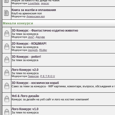
Форум за каквото му дойде на човек
Модератори
LoveHate
,
spacer
Книга за жалби и оплаквания
Клуб на арменския поп
Модератор
Арменския поп
Минали конкурси
3D Конкурс - Фантастично ездитно животно
За теми за конкурса
Модератори
Joro*
,
Джоуви
2D Конкурс - КОШМАР!
За теми за конкурса
Модератори
morgoth
,
R1dler
3D Конкурс - робот!
За теми за конкурса
Лого Конкурс v2.0
За теми по конкурса
Модератори
Гавански
,
P E T R O V
3D Конкурс - космически кораб
Само за теми за конкурса - WIP картинки, коментари, въпроси, обсъждания и т
Уеб & Лого дизайн
Конкурс за дизайн на уеб сайт и лого на хостинг компания!
Лого Конкурс v1.0
За теми по конкурса