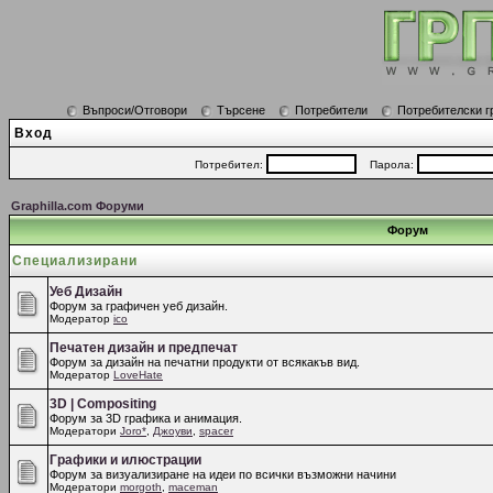
Въпроси/Отговори
Търсене
Потребители
Потребителски г
Вход
Потребител:
Парола:
Graphilla.com Форуми
Форум
Специализирани
Уеб Дизайн
Форум за графичен уеб дизайн.
Модератор
ico
Печатен дизайн и предпечат
Форум за дизайн на печатни продукти от всякакъв вид.
Модератор
LoveHate
3D | Compositing
Форум за 3D графика и анимация.
Модератори
Joro*
,
Джоуви
,
spacer
Графики и илюстрации
Форум за визуализиране на идеи по всички възможни начини
Модератори
morgoth
,
maceman