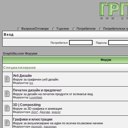
Въпроси/Отговори
Търсене
Потребители
Потребителски г
Вход
Потребител:
Парола:
Graphilla.com Форуми
Форум
Специализирани
Уеб Дизайн
Форум за графичен уеб дизайн.
Модератор
ico
Печатен дизайн и предпечат
Форум за дизайн на печатни продукти от всякакъв вид.
Модератор
LoveHate
3D | Compositing
Форум за 3D графика и анимация.
Модератори
Joro*
,
Джоуви
,
spacer
Графики и илюстрации
Форум за визуализиране на идеи по всички възможни начини
Модератори
morgoth
,
maceman