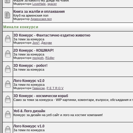
Форум за каквото му дойде на човек
Модератори
LoveHate
,
spacer
Книга за жалби и оплаквания
Клуб на арменския поп
Модератор
Арменския поп
Минали конкурси
3D Конкурс - Фантастично ездитно животно
За теми за конкурса
Модератори
Joro*
,
Джоуви
2D Конкурс - КОШМАР!
За теми за конкурса
Модератори
morgoth
,
R1dler
3D Конкурс - робот!
За теми за конкурса
Лого Конкурс v2.0
За теми по конкурса
Модератори
Гавански
,
P E T R O V
3D Конкурс - космически кораб
Само за теми за конкурса - WIP картинки, коментари, въпроси, обсъждания и т
Уеб & Лого дизайн
Конкурс за дизайн на уеб сайт и лого на хостинг компания!
Лого Конкурс v1.0
За теми по конкурса