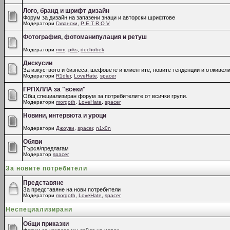
Лого, бранд и шрифт дизайн
Форум за дизайн на запазени знаци и авторски шрифтове
Модератори
Гавански
,
P E T R O V
Фотография, фотоманипулация и ретуш
Модератори
mim
,
piks
,
dechobek
Дискусии
За изкуството и бизнеса, шефовете и клиентите, новите тенденции и отживели
Модератори
R1dler
,
LoveHate
,
spacer
ГРПХЛЛА за "всеки"
Общ специализиран форум за потребителите от всички групи.
Модератори
morgoth
,
LoveHate
,
spacer
Новини, интервюта и уроци
Модератори
Джоуви
,
spacer
,
n1x0n
Обяви
Търся/предлагам
Модератор
spacer
За новите потребители
Представяне
За представяне на нови потребители
Модератори
morgoth
,
LoveHate
,
spacer
Неспециализирани
Общи приказки