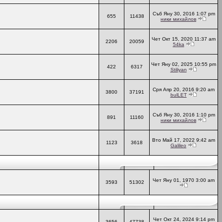
Съб Яну 30, 2016 1:07 pm
655
11438
ники михайлов
Чет Окт 15, 2020 11:37 am
2206
20059
54ka
Чет Яну 02, 2025 10:55 pm
422
6317
Stiliyan
Сря Апр 20, 2016 9:20 am
3800
37191
bulLET
Съб Яну 30, 2016 1:10 pm
891
11160
ники михайлов
Вто Май 17, 2022 9:42 am
1123
3618
Galileo
Чет Яну 01, 1970 3:00 am
3593
51302
Чет Окт 24, 2024 9:14 pm
3656
47738