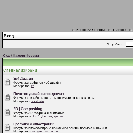
Въпроси/Отговори
Търсене
Вход
Потребител:
Graphilla.com Форуми
Специализирани
Уеб Дизайн
Форум за графичен уеб дизайн.
Модератор
ico
Печатен дизайн и предпечат
Форум за дизайн на печатни продукти от всякакъв вид.
Модератор
LoveHate
3D | Compositing
Форум за 3D графика и анимация.
Модератори
Joro*
,
Джоуви
,
spacer
Графики и илюстрации
Форум за визуализиране на идеи по всички възможни начини
Модератори
morgoth
,
maceman