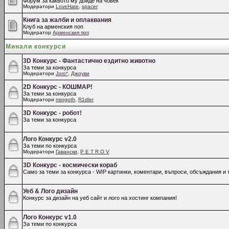
Форум за каквото му дойде на човек
Модератори
LoveHate
,
spacer
Книга за жалби и оплаквания
Клуб на арменския поп
Модератор
Арменския поп
Минали конкурси
3D Конкурс - Фантастично ездитно животно
За теми за конкурса
Модератори
Joro*
,
Джоуви
2D Конкурс - КОШМАР!
За теми за конкурса
Модератори
morgoth
,
R1dler
3D Конкурс - робот!
За теми за конкурса
Лого Конкурс v2.0
За теми по конкурса
Модератори
Гавански
,
P E T R O V
3D Конкурс - космически кораб
Само за теми за конкурса - WIP картинки, коментари, въпроси, обсъждания и т
Уеб & Лого дизайн
Конкурс за дизайн на уеб сайт и лого на хостинг компания!
Лого Конкурс v1.0
За теми по конкурса