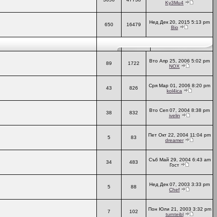
Ky3Mu4
Нед Дек 20, 2015 5:13 pm
650
16479
Bio
Вто Апр 25, 2006 5:02 pm
89
1722
NOX
Сря Мар 01, 2006 8:20 pm
43
826
kol4ica
Вто Сеп 07, 2004 8:38 pm
38
832
ivelin
Пет Окт 22, 2004 11:04 pm
5
83
dreamer
Съб Май 29, 2004 6:43 am
34
483
Гост
Нед Дек 07, 2003 3:33 pm
5
88
Chef
Пон Юли 21, 2003 3:32 pm
7
102
turnteibl