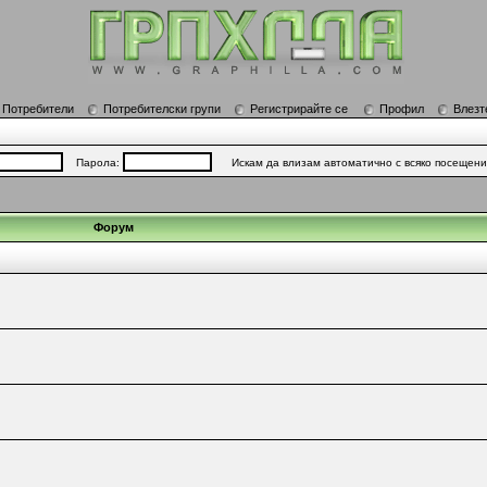
Потребители
Потребителски групи
Регистрирайте се
Профил
Влезт
Парола:
Искам да влизам автоматично с всяко посещен
Форум