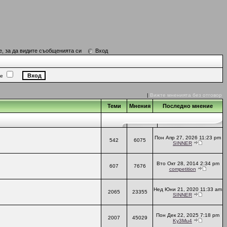
е, за да видите съобщенията си
Вход
ие
|
Вижте мненията без отговор
Теми
Мнения
Последно мнение
Пон Апр 27, 2026 11:23 pm
542
6075
SINNER
Вто Окт 28, 2014 2:34 pm
607
7676
competition
Нед Юни 21, 2020 11:33 am
2065
23355
SINNER
Пон Дек 22, 2025 7:18 pm
2007
45029
Ky3Mu4