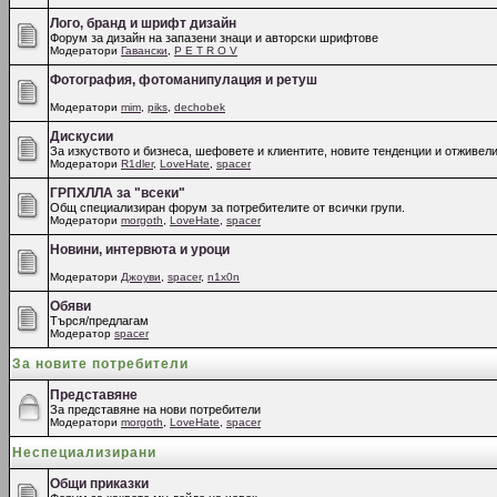
Лого, бранд и шрифт дизайн
Форум за дизайн на запазени знаци и авторски шрифтове
Модератори
Гавански
,
P E T R O V
Фотография, фотоманипулация и ретуш
Модератори
mim
,
piks
,
dechobek
Дискусии
За изкуството и бизнеса, шефовете и клиентите, новите тенденции и отживели
Модератори
R1dler
,
LoveHate
,
spacer
ГРПХЛЛА за "всеки"
Общ специализиран форум за потребителите от всички групи.
Модератори
morgoth
,
LoveHate
,
spacer
Новини, интервюта и уроци
Модератори
Джоуви
,
spacer
,
n1x0n
Обяви
Търся/предлагам
Модератор
spacer
За новите потребители
Представяне
За представяне на нови потребители
Модератори
morgoth
,
LoveHate
,
spacer
Неспециализирани
Общи приказки