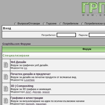
Въпроси/Отговори
Търсене
Потребители
Потребителски г
Вход
Потребител:
Парола:
Graphilla.com Форуми
Форум
Специализирани
Уеб Дизайн
Форум за графичен уеб дизайн.
Модератор
ico
Печатен дизайн и предпечат
Форум за дизайн на печатни продукти от всякакъв вид.
Модератор
LoveHate
3D | Compositing
Форум за 3D графика и анимация.
Модератори
Joro*
,
Джоуви
,
spacer
Графики и илюстрации
Форум за визуализиране на идеи по всички възможни начини
Модератори
morgoth
,
maceman