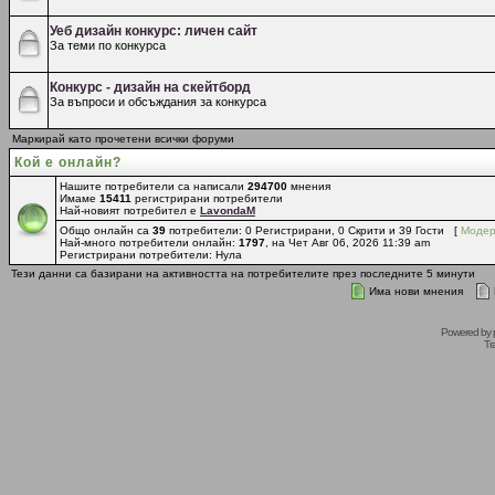
Уеб дизайн конкурс: личен сайт
За теми по конкурса
Конкурс - дизайн на скейтборд
За въпроси и обсъждания за конкурса
Маркирай като прочетени всички форуми
Кой е онлайн?
Нашите потребители са написали
294700
мнения
Имаме
15411
регистрирани потребители
Най-новият потребител е
LavondaM
Общо онлайн са
39
потребители: 0 Регистрирани, 0 Скрити и 39 Гости [
Модер
Най-много потребители онлайн:
1797
, на Чет Авг 06, 2026 11:39 am
Регистрирани потребители: Нула
Тези данни са базирани на активността на потребителите през последните 5 минути
Има нови мнения
Powered by
Tr