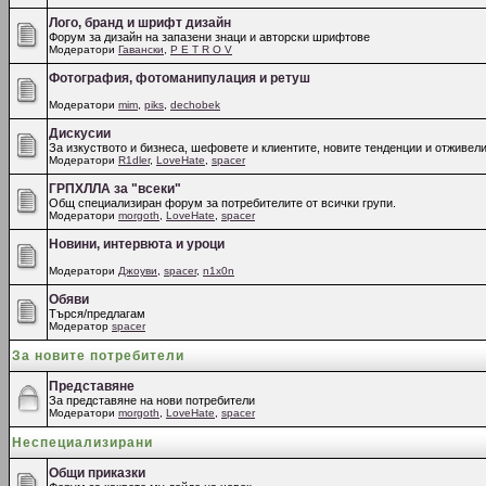
Лого, бранд и шрифт дизайн
Форум за дизайн на запазени знаци и авторски шрифтове
Модератори
Гавански
,
P E T R O V
Фотография, фотоманипулация и ретуш
Модератори
mim
,
piks
,
dechobek
Дискусии
За изкуството и бизнеса, шефовете и клиентите, новите тенденции и отживели
Модератори
R1dler
,
LoveHate
,
spacer
ГРПХЛЛА за "всеки"
Общ специализиран форум за потребителите от всички групи.
Модератори
morgoth
,
LoveHate
,
spacer
Новини, интервюта и уроци
Модератори
Джоуви
,
spacer
,
n1x0n
Обяви
Търся/предлагам
Модератор
spacer
За новите потребители
Представяне
За представяне на нови потребители
Модератори
morgoth
,
LoveHate
,
spacer
Неспециализирани
Общи приказки