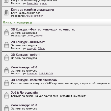
Форум за каквото му дойде на човек
Модератори
LoveHate
,
spacer
Книга за жалби и оплаквания
Клуб на арменския поп
Модератор
Арменския поп
Минали конкурси
3D Конкурс - Фантастично ездитно животно
За теми за конкурса
Модератори
Joro*
,
Джоуви
2D Конкурс - КОШМАР!
За теми за конкурса
Модератори
morgoth
,
R1dler
3D Конкурс - робот!
За теми за конкурса
Лого Конкурс v2.0
За теми по конкурса
Модератори
Гавански
,
P E T R O V
3D Конкурс - космически кораб
Само за теми за конкурса - WIP картинки, коментари, въпроси, обсъждания и т
Уеб & Лого дизайн
Конкурс за дизайн на уеб сайт и лого на хостинг компания!
Лого Конкурс v1.0
За теми по конкурса