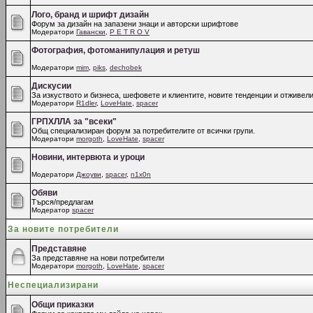
Лого, бранд и шрифт дизайн
Форум за дизайн на запазени знаци и авторски шрифтове
Модератори
Гавански
,
P E T R O V
Фотография, фотоманипулация и ретуш
Модератори
mim
,
piks
,
dechobek
Дискусии
За изкуството и бизнеса, шефовете и клиентите, новите тенденции и отживели
Модератори
R1dler
,
LoveHate
,
spacer
ГРПХЛЛА за "всеки"
Общ специализиран форум за потребителите от всички групи.
Модератори
morgoth
,
LoveHate
,
spacer
Новини, интервюта и уроци
Модератори
Джоуви
,
spacer
,
n1x0n
Обяви
Търся/предлагам
Модератор
spacer
За новите потребители
Представяне
За представяне на нови потребители
Модератори
morgoth
,
LoveHate
,
spacer
Неспециализирани
Общи приказки