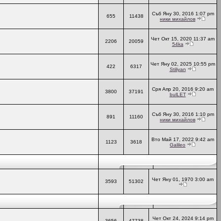
Съб Яну 30, 2016 1:07 pm
655
11438
ники михайлов
Чет Окт 15, 2020 11:37 am
2206
20059
54ka
Чет Яну 02, 2025 10:55 pm
422
6317
Stiliyan
Сря Апр 20, 2016 9:20 am
3800
37191
bulLET
Съб Яну 30, 2016 1:10 pm
891
11160
ники михайлов
Вто Май 17, 2022 9:42 am
1123
3618
Galileo
Чет Яну 01, 1970 3:00 am
3593
51302
Чет Окт 24, 2024 9:14 pm
3656
47738