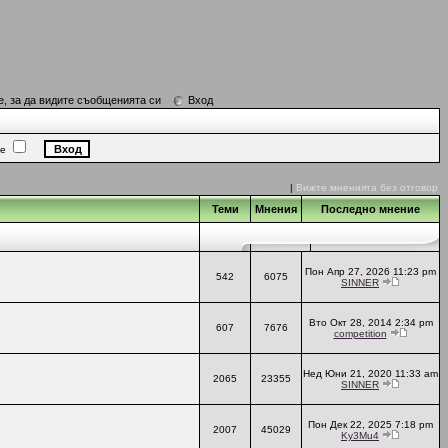
е, за да видите съобщенията си
Вход
ие
|
Вижте мненията без отговор
Теми
Мнения
Последно мнение
Пон Апр 27, 2026 11:23 pm
542
6075
SINNER
Вто Окт 28, 2014 2:34 pm
607
7676
competition
Нед Юни 21, 2020 11:33 am
2065
23355
SINNER
Пон Дек 22, 2025 7:18 pm
2007
45029
Ky3Mu4