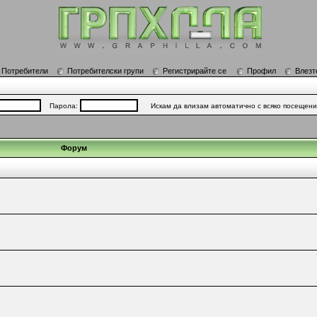
Потребители
Потребителски групи
Регистрирайте се
Профил
Влезт
Парола:
Искам да влизам автоматично с всяко посещен
Форум