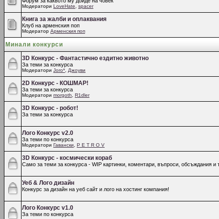
Форум за каквото му дойде на човек
Модератори
LoveHate
,
spacer
Книга за жалби и оплаквания
Клуб на арменския поп
Модератор
Арменския поп
Минали конкурси
3D Конкурс - Фантастично ездитно животно
За теми за конкурса
Модератори
Joro*
,
Джоуви
2D Конкурс - КОШМАР!
За теми за конкурса
Модератори
morgoth
,
R1dler
3D Конкурс - робот!
За теми за конкурса
Лого Конкурс v2.0
За теми по конкурса
Модератори
Гавански
,
P E T R O V
3D Конкурс - космически кораб
Само за теми за конкурса - WIP картинки, коментари, въпроси, обсъждания и т
Уеб & Лого дизайн
Конкурс за дизайн на уеб сайт и лого на хостинг компания!
Лого Конкурс v1.0
За теми по конкурса