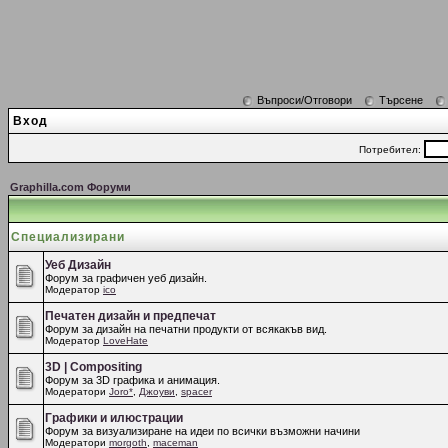
Въпроси/Отговори
Търсене
Вход
Потребител:
Graphilla.com Форуми
Специализирани
Уеб Дизайн
Форум за графичен уеб дизайн.
Модератор
ico
Печатен дизайн и предпечат
Форум за дизайн на печатни продукти от всякакъв вид.
Модератор
LoveHate
3D | Compositing
Форум за 3D графика и анимация.
Модератори
Joro*
,
Джоуви
,
spacer
Графики и илюстрации
Форум за визуализиране на идеи по всички възможни начини
Модератори
morgoth
,
maceman