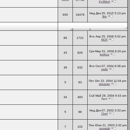
Ky3Mu4
Нед Дек 20, 2015 5:13 pm
650
16479
Bio
Вто Апр 25, 2006 5:02 pm
89
1722
NOX
Сря Мар 01, 2006 8:20 pm
43
826
kol4ica
Вто Сеп 07, 2004 8:38 pm
38
832
ivelin
Пет Окт 22, 2004 11:04 pm
5
83
dreamer
Съб Май 29, 2004 6:43 am
34
483
Гост
Нед Дек 07, 2003 3:33 pm
5
88
Chef
Пон Юли 21, 2003 3:32 pm
7
102
turnteibl