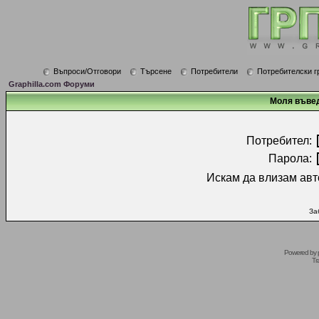
Въпроси/Отговори
Търсене
Потребители
Потребителски г
Graphilla.com Форуми
Моля въвед
Потребител:
Парола:
Искам да влизам авт
За
Powered by
Tr