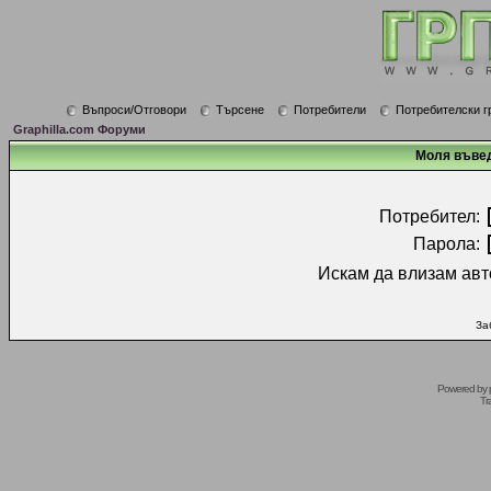
Въпроси/Отговори
Търсене
Потребители
Потребителски г
Graphilla.com Форуми
Моля въвед
Потребител:
Парола:
Искам да влизам авт
За
Powered by
Tr