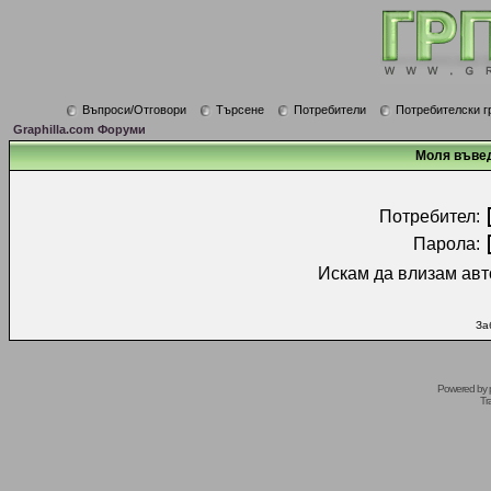
Въпроси/Отговори
Търсене
Потребители
Потребителски г
Graphilla.com Форуми
Моля въвед
Потребител:
Парола:
Искам да влизам авт
За
Powered by
Tr