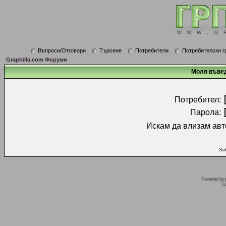
Въпроси/Отговори
Търсене
Потребители
Потребителски г
Graphilla.com Форуми
Моля въвед
Потребител:
Парола:
Искам да влизам авт
За
Powered by
Tr