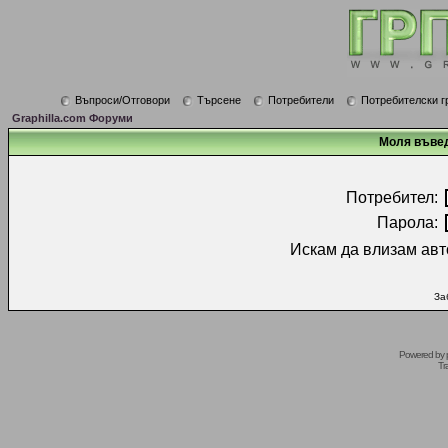
Въпроси/Отговори
Търсене
Потребители
Потребителски г
Graphilla.com Форуми
Моля въвед
Потребител:
Парола:
Искам да влизам авт
За
Powered by
Tr