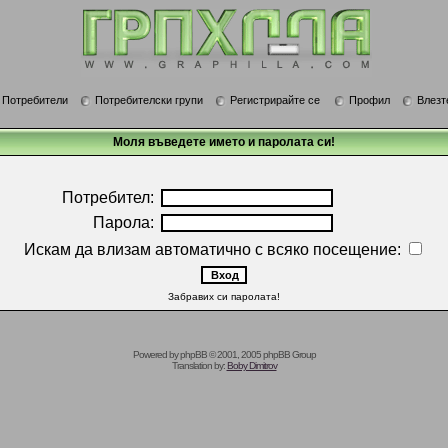
Потребители
Потребителски групи
Регистрирайте се
Профил
Влезт
Моля въведете името и паролата си!
Потребител:
Парола:
Искам да влизам автоматично с всяко посещение:
Забравих си паролата!
Powered by
phpBB
© 2001, 2005 phpBB Group
Translation by:
Boby Dimitrov