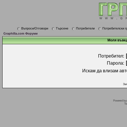
Въпроси/Отговори
Търсене
Потребители
Потребителски г
Graphilla.com Форуми
Моля въвед
Потребител:
Парола:
Искам да влизам авт
За
Powered by
Tr