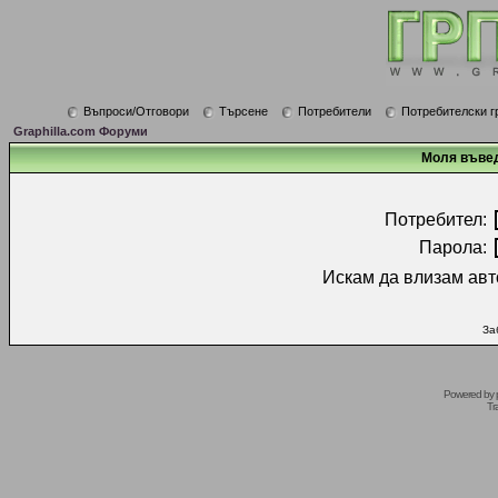
Въпроси/Отговори
Търсене
Потребители
Потребителски г
Graphilla.com Форуми
Моля въвед
Потребител:
Парола:
Искам да влизам авт
За
Powered by
Tr