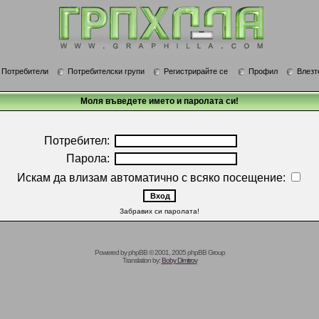
Потребители
Потребителски групи
Регистрирайте се
Профил
Влезт
Моля въведете името и паролата си!
Потребител:
Парола:
Искам да влизам автоматично с всяко посещение:
Забравих си паролата!
Powered by
phpBB
© 2001, 2005 phpBB Group
Translation by:
Boby Dimitrov