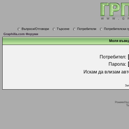
Въпроси/Отговори
Търсене
Потребители
Потребителски г
Graphilla.com Форуми
Моля въвед
Потребител:
Парола:
Искам да влизам авт
За
Powered by
Tr