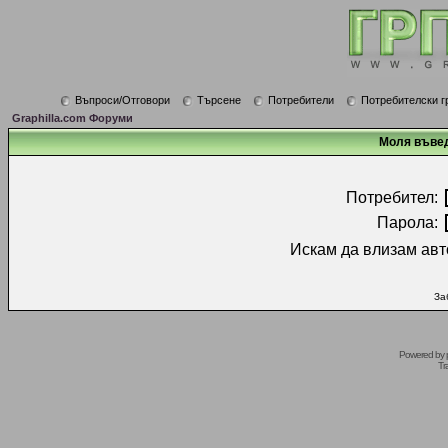
Въпроси/Отговори
Търсене
Потребители
Потребителски г
Graphilla.com Форуми
Моля въвед
Потребител:
Парола:
Искам да влизам авт
За
Powered by
Tr