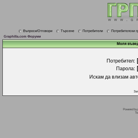
Въпроси/Отговори
Търсене
Потребители
Потребителски г
Graphilla.com Форуми
Моля въвед
Потребител:
Парола:
Искам да влизам авт
За
Powered by
Tr