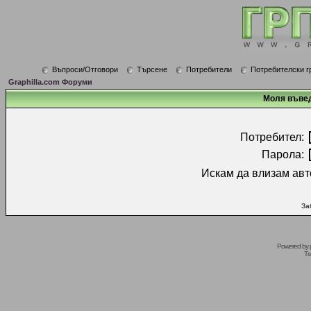
Въпроси/Отговори
Търсене
Потребители
Потребителски г
Graphilla.com Форуми
Моля въвед
Потребител:
Парола:
Искам да влизам авт
За
Powered by
Tr