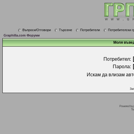
Въпроси/Отговори
Търсене
Потребители
Потребителски г
Graphilla.com Форуми
Моля въвед
Потребител:
Парола:
Искам да влизам авт
За
Powered by
Tr