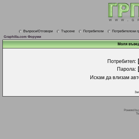
Въпроси/Отговори
Търсене
Потребители
Потребителски г
Graphilla.com Форуми
Моля въвед
Потребител:
Парола:
Искам да влизам авт
За
Powered by
Tr