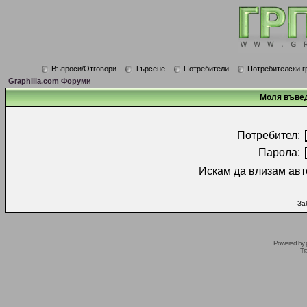
Въпроси/Отговори
Търсене
Потребители
Потребителски г
Graphilla.com Форуми
Моля въвед
Потребител:
Парола:
Искам да влизам авт
За
Powered by
Tr