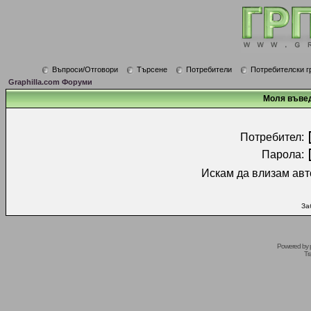
Въпроси/Отговори
Търсене
Потребители
Потребителски г
Graphilla.com Форуми
Моля въвед
Потребител:
Парола:
Искам да влизам авт
За
Powered by
Tr