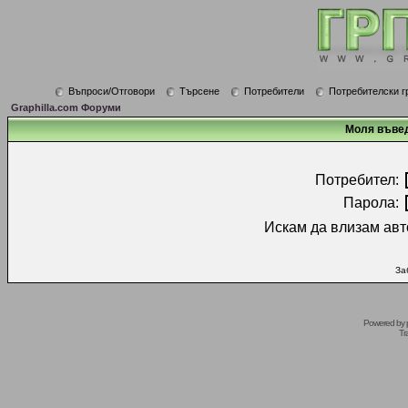
Въпроси/Отговори
Търсене
Потребители
Потребителски г
Graphilla.com Форуми
Моля въвед
Потребител:
Парола:
Искам да влизам авт
За
Powered by
Tr