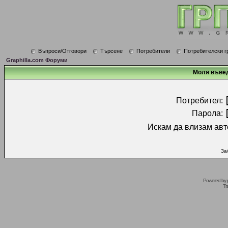
Въпроси/Отговори
Търсене
Потребители
Потребителски г
Graphilla.com Форуми
Моля въвед
Потребител:
Парола:
Искам да влизам авт
За
Powered by
Tr