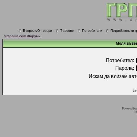
Въпроси/Отговори
Търсене
Потребители
Потребителски г
Graphilla.com Форуми
Моля въвед
Потребител:
Парола:
Искам да влизам авт
За
Powered by
Tr