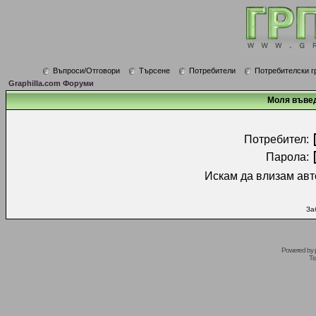
Въпроси/Отговори
Търсене
Потребители
Потребителски г
Graphilla.com Форуми
Моля въвед
Потребител:
Парола:
Искам да влизам авт
За
Powered by
Tr