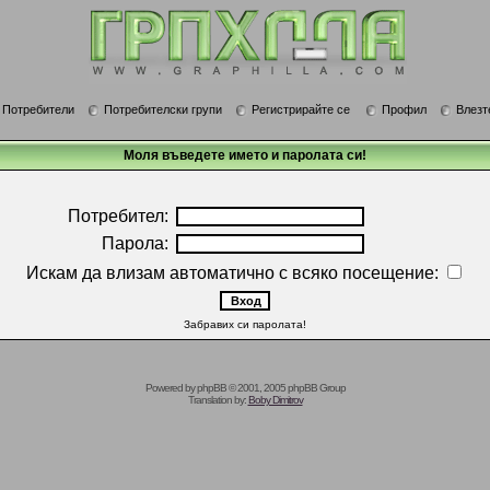
Потребители
Потребителски групи
Регистрирайте се
Профил
Влезт
Моля въведете името и паролата си!
Потребител:
Парола:
Искам да влизам автоматично с всяко посещение:
Забравих си паролата!
Powered by
phpBB
© 2001, 2005 phpBB Group
Translation by:
Boby Dimitrov